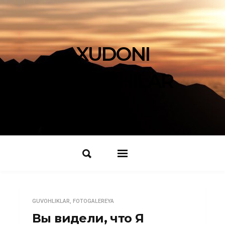
XUDONI
IZLOVCHILAR
GUVOHLIKLAR
,
FOTOGALEREYA
Вы видели, что Я