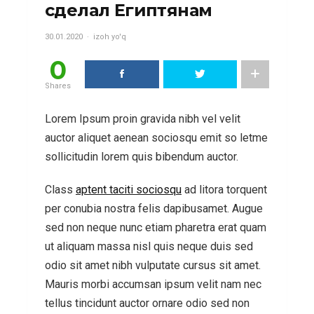
сделал Египтянам
30.01.2020
izoh yo'q
0
Shares
Lorem Ipsum proin gravida nibh vel velit
auctor aliquet aenean sociosqu emit so letme
sollicitudin lorem quis bibendum auctor.
Class
aptent taciti sociosqu
ad litora torquent
per conubia nostra felis dapibusamet. Augue
sed non neque nunc etiam pharetra erat quam
ut aliquam massa nisl quis neque duis sed
odio sit amet nibh vulputate cursus sit amet.
Mauris morbi accumsan ipsum velit nam nec
tellus tincidunt auctor ornare odio sed non