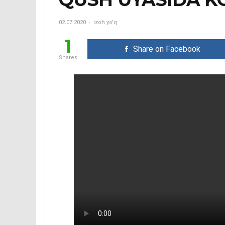
02.07.2020
izoh yo'q
1
Share on Facebook
Shares