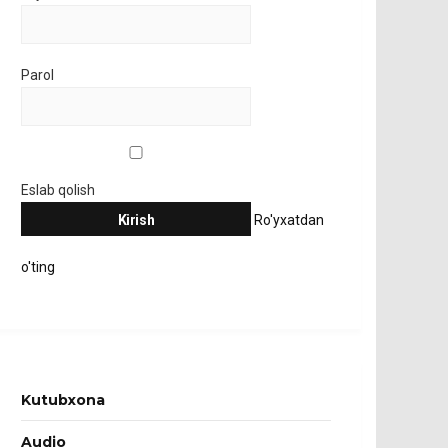
Parol
Eslab qolish
Ro'yxatdan
o'ting
Kutubxona
Audio