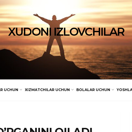
XUDONI IZLOVCHILAR
AR UCHUN
XIZMATCHILAR UCHUN
BOLALAR UCHUN
YOSHL
’RGANINI QILADI