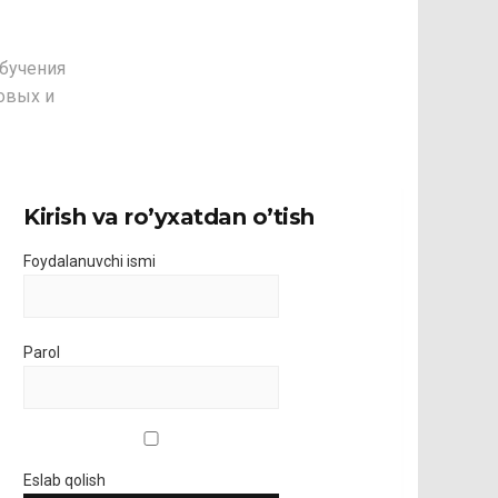
бучения
овых и
Kirish va ro’yxatdan o’tish
Foydalanuvchi ismi
Parol
Eslab qolish