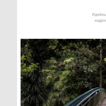
Идейны
кадро