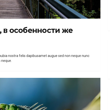
 в особенности же
 conubia nostra felis dapibusamet augue sed non neque nunc
s neque.