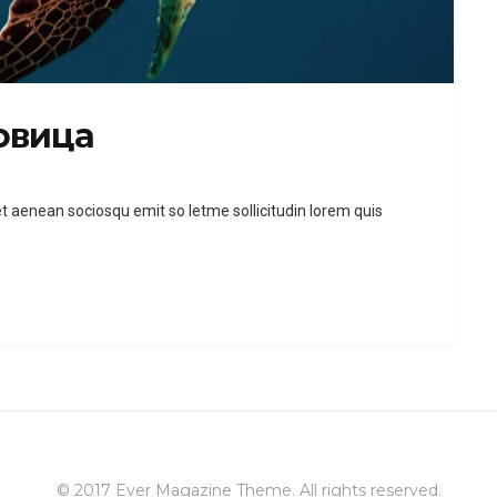
овица
et aenean sociosqu emit so letme sollicitudin lorem quis
© 2017
Ever Magazine Theme
. All rights reserved.