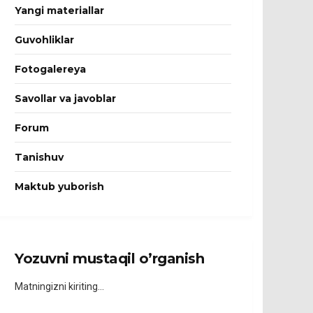
Yangi materiallar
Guvohliklar
Fotogalereya
Savollar va javoblar
Forum
Tanishuv
Maktub yuborish
Yozuvni mustaqil o’rganish
Matningizni kiriting…