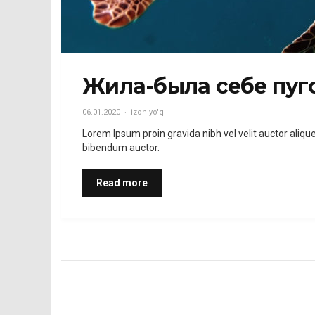
Жила-была себе пуг
06.01.2020
izoh yo'q
Lorem Ipsum proin gravida nibh vel velit auctor aliqu
bibendum auctor.
Read more