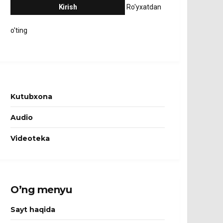
Ro'yxatdan
o'ting
Kutubxona
Audio
Videoteka
O’ng menyu
Sayt haqida