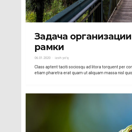
Задача организации,
рамки
06.01.2020
izoh yo'q
Class aptent taciti sociosqu ad litora torquent per
etiam pharetra erat quam ut aliquam massa nisl qui