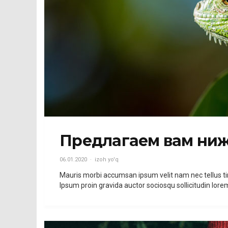
Предлагаем вам ниж
06.01.2020
izoh yo'q
Mauris morbi accumsan ipsum velit nam nec tellus t
Ipsum proin gravida auctor sociosqu sollicitudin lo