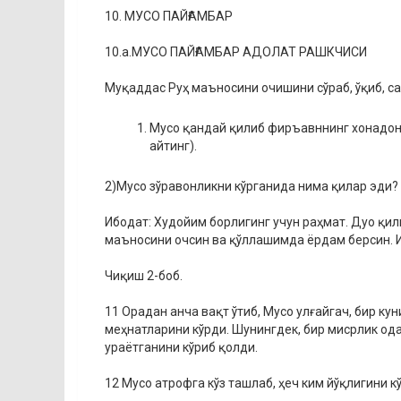
10. МУСО ПАЙҒАМБАР
10.а.МУСО ПАЙҒАМБАР АДОЛАТ РАШКЧИСИ
Муқаддас Руҳ маъносини очишини сўраб, ўқиб, с
Мусо қандай қилиб фиръавннинг хонадон
айтинг).
2)Мусо зўравонликни кўрганида нима қилар эди?
Ибодат: Худойим борлигинг учун раҳмат. Дуо қил
маъносини очсин ва қўллашимда ёрдам берсин. 
Чиқиш 2-боб.
11 Орадан анча вақт ўтиб, Мусо улғайгач, бир к
меҳнатларини кўрди. Шунингдек, бир мисрлик од
ураётганини кўриб қолди.
12 Мусо атрофга кўз ташлаб, ҳеч ким йўқлигини к