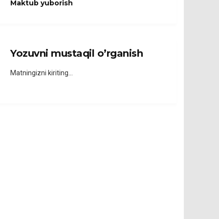
Maktub yuborish
Yozuvni mustaqil o’rganish
Matningizni kiriting…