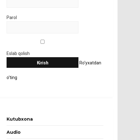
Parol
Eslab qolish
Ro'yxatdan
o'ting
Kutubxona
Audio