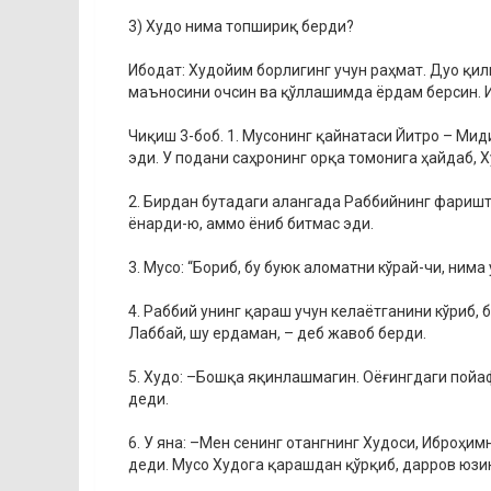
3) Худо нима топшириқ берди?
Ибодат: Худойим борлигинг учун раҳмат. Дуо қил
маъносини очсин ва қўллашимда ёрдам берсин. И
Чиқиш 3-боб. 1. Мусонинг қайнатаси Йитро – Мид
эди. У подани саҳронинг орқа томонига ҳайдаб, Х
2. Бирдан бутадаги алангада Раббийнинг фаришта
ёнарди-ю, аммо ёниб битмас эди.
3. Мусо: “Бориб, бу буюк аломатни кўрай-чи, нима
4. Раббий унинг қараш учун келаётганини кўриб, б
Лаббай, шу ердаман, – деб жавоб берди.
5. Худо: –Бошқа яқинлашмагин. Оёғингдаги пойаф
деди.
6. У яна: –Мен сенинг отангнинг Худоси, Иброҳим
деди. Мусо Худога қарашдан қўрқиб, дарров юзи