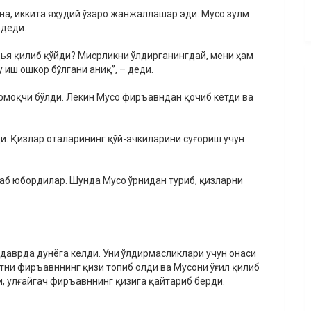
ана, иккита яҳудий ўзаро жанжаллашар эди. Мусо зулм
 деди.
дья қилиб қўйди? Мисрликни ўлдирганингдай, мени ҳам
 иш ошкор бўлгани аниқ”, – деди.
рмоқчи бўлди. Лекин Мусо фиръавндан қочиб кетди ва
и. Қизлар оталарининг қўй-эчкиларини суғориш учун
даб юбордилар. Шунда Мусо ўрнидан туриб, қизларни
даврда дунёга келди. Уни ўлдирмасликлари учун онаси
тни фиръавннинг қизи топиб олди ва Мусони ўғил қилиб
и, улғайгач фиръавннинг қизига қайтариб берди.