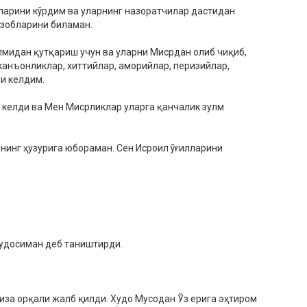
ларини кўрдим ва уларнинг назоратчилар дастидан
зобларини биламан.
лмидан қутқариш учун ва уларни Мисрдан олиб чиқиб,
, канъонликлар, хиттийлар, аморийлар, перизийлар,
ни келдим.
б келди ва Мен Мисрликлар уларга қанчалик зулм
ининг ҳузурига юбораман. Сен Исроил ўғилларини
Худосиман деб таништирди.
жиза орқали жалб қилди. Худо Мусодан Ўз ерига эҳтиром