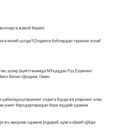
аволларга жавоб беринг.
ига келиб қолди?(Олдинги боблардан тарихни эслаб
гин, ҳозир ўқиётганимда МУқаддас Руҳ Ёзувнинг
Имон билан сўрадим: Омин.
уни қабиладошларининг олдига борди ва уларнинг оғир
ам унинг биродарларидан бири яҳудий одамни
ўргач, мисрлик одамни ўлдириб, қумга кўмиб қўйди.