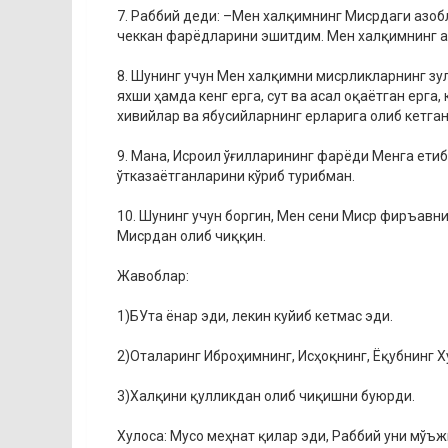
7. Раббий деди: –Мен халқимнинг Мисрдаги азоб
чеккан фарёдларини эшитдим. Мен халқимнинг а
8. Шунинг учун Мен халқимни мисрликларнинг зу
яхши ҳамда кенг ерга, сут ва асал оқаётган ерга
хивийлар ва ябусийларнинг ерларига олиб кетга
9. Мана, Исроил ўғилларининг фарёди Менга ети
ўтказаётганларини кўриб турибман.
10. Шунинг учун боргин, Мен сени Миср фиръавн
Мисрдан олиб чиққин.
Жавоблар:
1)БУта ёнар эди, лекин куйиб кетмас эди.
2)Оталаринг Иброҳимнинг, Исҳоқнинг, Ёқубнинг 
3)Халқини қулликдан олиб чиқишни буюрди.
Хулоса: Мусо меҳнат қилар эди, Раббий уни мўъ