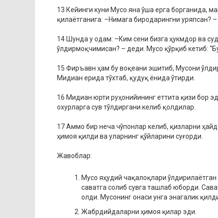
13 Кейинги куни Мусо яна ўша ерга борганида, м
қилаётганига: –Нимага биродарингни уряпсан? –
14 Шунда у одам: –Ким сени бизга ҳукмдор ва су
ўлдирмоқчимисан? – деди. Мусо қўрқиб кетиб: “Бу
15 Фиръавн ҳам бу воқеани эшитиб, Мусони ўлди
Мидиан ерида тўхтаб, қудуқ ёнида ўтирди.
16 Мидиан юрти руҳонийининг еттита қизи бор эд
охурларга сув тўлдиргани келиб қолдилар.
17 Аммо бир неча чўпонлар келиб, қизларни ҳай
ҳимоя қилди ва уларнинг қўйларини суғорди.
Жавоблар:
Мусо яҳудий чақалоқлари ўлдирилаётган 
саватга солиб сувга ташлаб юборди. Сава
олди. Мусонинг онаси унга энагалик қилд
Жабрдийдаларни ҳимоя қилар эди.