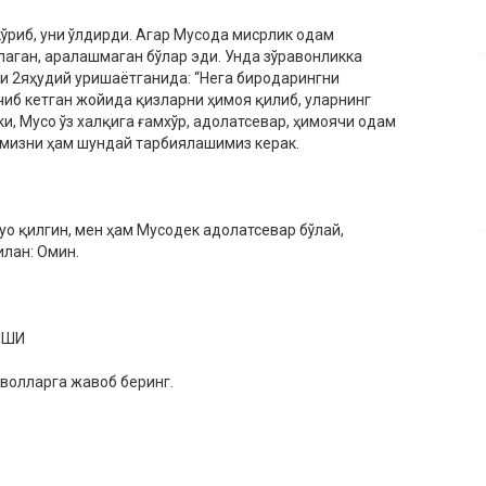
ўриб, уни ўлдирди. Агар Мусода мисрлик одам
лаган, аралашмаган бўлар эди. Унда зўравонликка
ни 2яҳудий уришаётганида: “Нега биродарингни
чиб кетган жойида қизларни ҳимоя қилиб, уларнинг
и, Мусо ўз халқига ғамхўр, адолатсевар, ҳимоячи одам
имизни ҳам шундай тарбиялашимиз керак.
Дуо қилгин, мен ҳам Мусодек адолатсевар бўлай,
илан: Омин.
ИШИ
аволларга жавоб беринг.