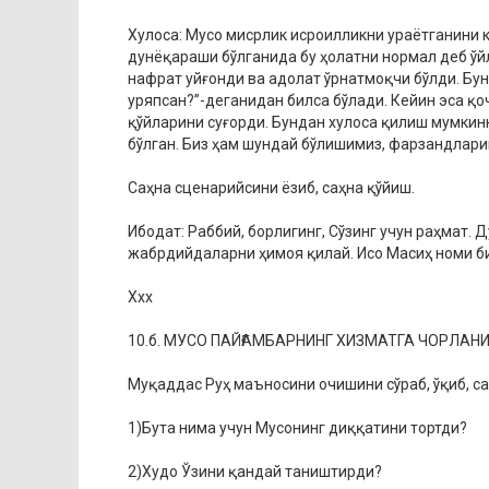
Хулоса: Мусо мисрлик исроилликни ураётганини к
дунёқараши бўлганида бу ҳолатни нормал деб ўй
нафрат уйғонди ва адолат ўрнатмоқчи бўлди. Бу
уряпсан?”-деганидан билса бўлади. Кейин эса қо
қўйларини суғорди. Бундан хулоса қилиш мумкинк
бўлган. Биз ҳам шундай бўлишимиз, фарзандлар
Саҳна сценарийсини ёзиб, саҳна қўйиш.
Ибодат: Раббий, борлигинг, Сўзинг учун раҳмат. 
жабрдийдаларни ҳимоя қилай. Исо Масиҳ номи б
Ххх
10.б. МУСО ПАЙҒАМБАРНИНГ ХИЗМАТГА ЧОРЛАН
Муқаддас Руҳ маъносини очишини сўраб, ўқиб, с
1)Бута нима учун Мусонинг диққатини тортди?
2)Худо Ўзини қандай таништирди?