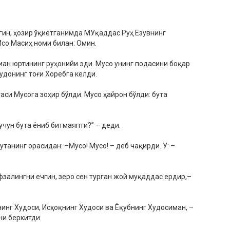
гин, ҳозир ўқиётганимда МУқаддас Руҳ Ёзувнинг
со Масиҳ номи билан: Омин.
иан юртининг руҳонийи эди. Мусо унинг подасини боқар
удонинг тоғи Хоребга келди.
си Мусога зоҳир бўлди. Мусо ҳайрон бўлди: бута
 учун бута ёниб битмаяпти?” – деди.
утанинг орасидан: –Мусо! Мусо! – деб чақирди. У: –
залингни ечгин, зеро сен турган жой муқаддас ердир,–
нинг Худоси, Исҳоқнинг Худоси ва Ёқубнинг Худосиман, –
ни беркитди.