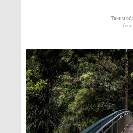
Таким об
(сп