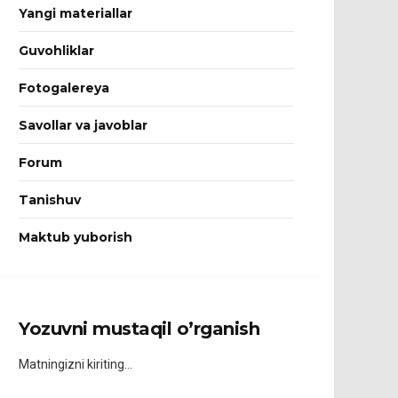
Yangi materiallar
Guvohliklar
Fotogalereya
Savollar va javoblar
Forum
Tanishuv
Maktub yuborish
Yozuvni mustaqil o’rganish
Matningizni kiriting…