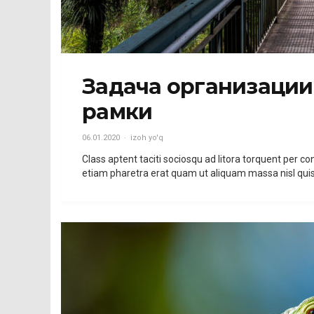
Задача организации,
рамки
06.01.2020
izoh yo'q
Class aptent taciti sociosqu ad litora torquent per
etiam pharetra erat quam ut aliquam massa nisl qui