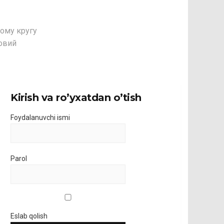
ому кругу
овий
Kirish va ro’yxatdan o’tish
Foydalanuvchi ismi
Parol
Eslab qolish