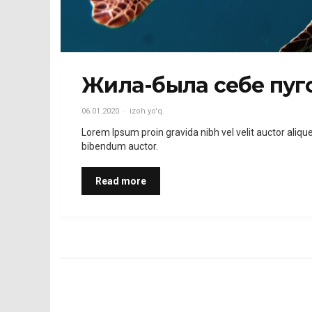
Жила-была себе пуг
06.01.2020
izoh yo'q
Lorem Ipsum proin gravida nibh vel velit auctor aliqu
bibendum auctor.
Read more