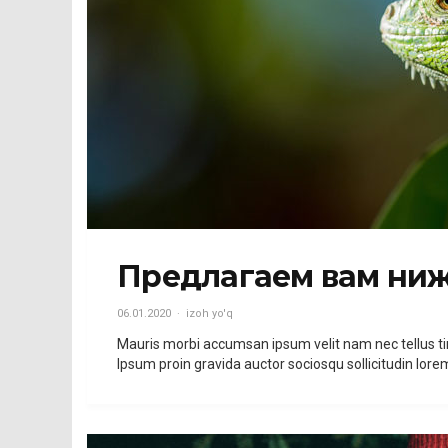
Предлагаем вам ниж
06.01.2020
izoh yo'q
Mauris morbi accumsan ipsum velit nam nec tellus t
Ipsum proin gravida auctor sociosqu sollicitudin lo