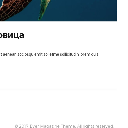
овица
et aenean sociosqu emit so letme sollicitudin lorem quis
© 2017
Ever Magazine Theme
. All rights reserved.