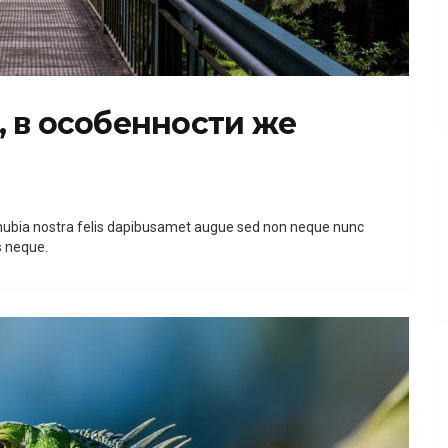
 в особенности же
 conubia nostra felis dapibusamet augue sed non neque nunc
s neque.