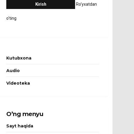
Ro'yxatdan
o'ting
Kutubxona
Audio
Videoteka
O’ng menyu
Sayt haqida