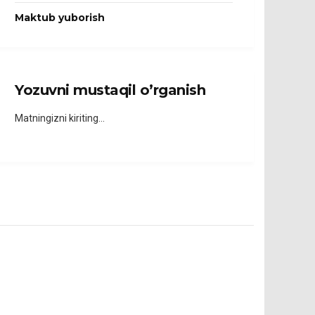
Maktub yuborish
Yozuvni mustaqil o’rganish
Matningizni kiriting…