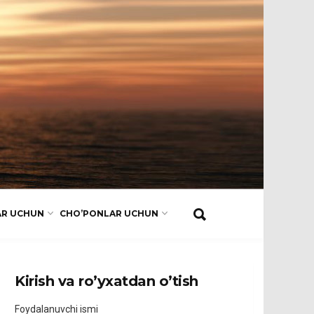
AR UCHUN
CHO’PONLAR UCHUN
Kirish va ro’yxatdan o’tish
Foydalanuvchi ismi