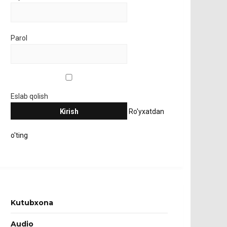
Parol
Eslab qolish
Ro'yxatdan
o'ting
Kutubxona
Audio