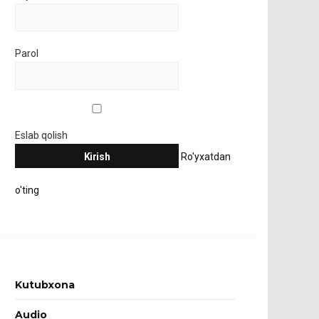
Parol
Eslab qolish
Ro'yxatdan
o'ting
Kutubxona
Audio