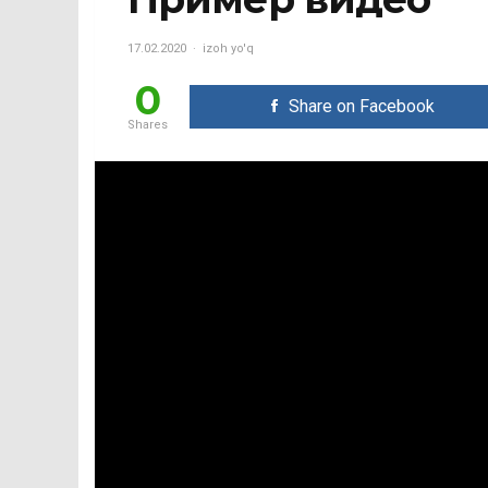
17.02.2020
izoh yo'q
0
Share on Facebook
Shares