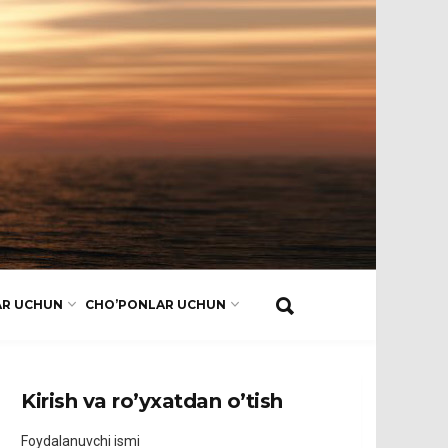
AR UCHUN
CHO’PONLAR UCHUN
Kirish va ro’yxatdan o’tish
Foydalanuvchi ismi