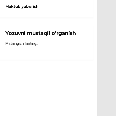
Maktub yuborish
Yozuvni mustaqil o’rganish
Matningizni kiriting…