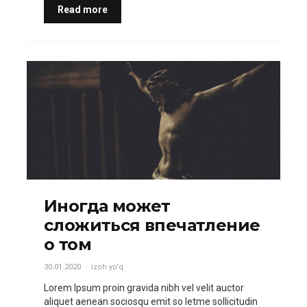
Read more
Иногда может
сложиться впечатление
о том
30.01.2020
izoh yo'q
Lorem Ipsum proin gravida nibh vel velit auctor
aliquet aenean sociosqu emit so letme sollicitudin