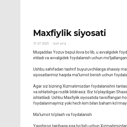
Maxfiylik siyosati
31.07.2023
izoh yo'q
Muqaddas Yozuv bepul ilova boʻlib, u avvalgidek fo
etiladi va avvalgidek foydalanish uchun mo’ljallangan
Ushbu sahifadan tashrif buyuruvchilarga shaxsiy ma’lu
siyosatlarimiz haqida ma’lumot berish uchun foydalan
Agar siz bizning Xizmatimizdan foydalanishni tanlasa
va ishlatishga rozilik bildirasiz. Biz to’playdigan S
ishlatiladi. Ushbu Maxfiylik siyosatida tavsiflangan
foydalanmaymiz yoki hech kim bilan baham ko’rmay
Ma’lumot to’plash va foydalanish
Yaxshiroq tajribaga ega boʻlish uchun Xizmatimizdan