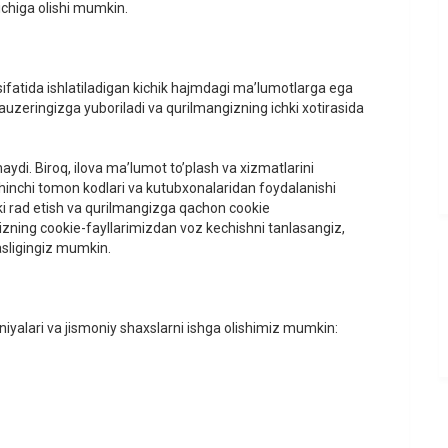
ichiga olishi mumkin.
sifatida ishlatiladigan kichik hajmdagi ma’lumotlarga ega
rauzeringizga yuboriladi va qurilmangizning ichki xotirasida
di. Biroq, ilova ma’lumot to’plash va xizmatlarini
inchi tomon kodlari va kutubxonalaridan foydalanishi
ki rad etish va qurilmangizga qachon cookie
bizning cookie-fayllarimizdan voz kechishni tanlasangiz,
sligingiz mumkin.
iyalari va jismoniy shaxslarni ishga olishimiz mumkin: