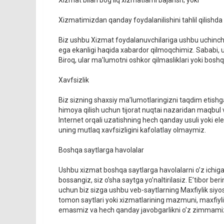
Xizmat bilan bog’liq xizmatlarni bajarish; yoki
Xizmatimizdan qanday foydalanilishini tahlil qilishd
Biz ushbu Xizmat foydalanuvchilariga ushbu uchinchi 
ega ekanligi haqida xabardor qilmoqchimiz. Sababi, u
Biroq, ular ma’lumotni oshkor qilmasliklari yoki bos
Xavfsizlik
Biz sizning shaxsiy ma’lumotlaringizni taqdim etishg
himoya qilish uchun tijorat nuqtai nazaridan maqbul 
Internet orqali uzatishning hech qanday usuli yoki el
uning mutlaq xavfsizligini kafolatlay olmaymiz.
Boshqa saytlarga havolalar
Ushbu xizmat boshqa saytlarga havolalarni o’z ichiga
bossangiz, siz o’sha saytga yo’naltirilasiz. E’tibor b
uchun biz sizga ushbu veb-saytlarning Maxfiylik siyosat
tomon saytlari yoki xizmatlarining mazmuni, maxfiyl
emasmiz va hech qanday javobgarlikni o’z zimmam