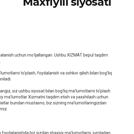
Maxfiylil siyosati
ydalanish uchun moʻljallangan. Ushbu XIZMAT bepul taqdim
.
motlarni to’plash, foydalanish va oshkor qilish bilan bog’liq
iladi.
ngiz, siz ushbu siyosat bilan bog’liq ma’lumotlarni to’plash
haxsiy ma’lumotlar Xizmatni taqdim etish va yaxshilash uchun
 holatlar bundan mustasno, biz sizning ma’lumotlaringizdan
miz.
 foydalanishda biz sizdan shaxsiy maʼlumotlarni, jumladan,