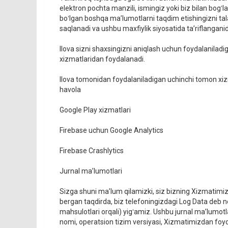
elektron pochta manzili, ismingiz yoki biz bilan bogʻ
boʻlgan boshqa maʼlumotlarni taqdim etishingizni ta
saqlanadi va ushbu maxfiylik siyosatida ta’riflanganid
Ilova sizni shaxsingizni aniqlash uchun foydalanilad
xizmatlaridan foydalanadi.
Ilova tomonidan foydalaniladigan uchinchi tomon xiz
havola
Google Play xizmatlari
Firebase uchun Google Analytics
Firebase Crashlytics
Jurnal ma’lumotlari
Sizga shuni maʼlum qilamizki, siz bizning Xizmatimiz
bergan taqdirda, biz telefoningizdagi Log Data deb
mahsulotlari orqali) yigʻamiz. Ushbu jurnal ma’lumotla
nomi, operatsion tizim versiyasi, Xizmatimizdan foy