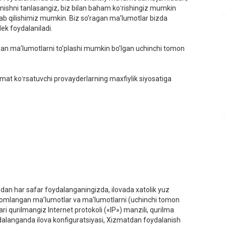
lanishni tanlasangiz, biz bilan baham koʻrishingiz mumkin
lab qilishimiz mumkin. Biz so’ragan ma’lumotlar bizda
ek foydalaniladi.
igan ma’lumotlarni to’plashi mumkin bo’lgan uchinchi tomon
mat koʻrsatuvchi provayderlarning maxfiylik siyosatiga
dan har safar foydalanganingizda, ilovada xatolik yuz
 nomlangan maʼlumotlar va maʼlumotlarni (uchinchi tomon
ri qurilmangiz Internet protokoli («IP») manzili, qurilma
dalanganda ilova konfiguratsiyasi, Xizmatdan foydalanish