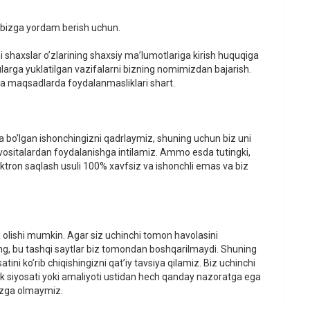
a bizga yordam berish uchun.
shaxslar o’zlarining shaxsiy ma’lumotlariga kirish huquqiga
larga yuklatilgan vazifalarni bizning nomimizdan bajarish.
hqa maqsadlarda foydalanmasliklari shart.
a bo’lgan ishonchingizni qadrlaymiz, shuning uchun biz uni
vositalardan foydalanishga intilamiz. Ammo esda tutingki,
ektron saqlash usuli 100% xavfsiz va ishonchli emas va biz
 olishi mumkin. Agar siz uchinchi tomon havolasini
ering, bu tashqi saytlar biz tomondan boshqarilmaydi. Shuning
ini ko’rib chiqishingizni qat’iy tavsiya qilamiz. Biz uchinchi
ik siyosati yoki amaliyoti ustidan hech qanday nazoratga ega
izga olmaymiz.