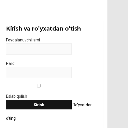
Kirish va ro’yxatdan o’tish
Foydalanuvchi ismi
Parol
Eslab qolish
Ro'yxatdan
o'ting