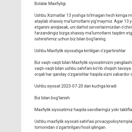
Bolalar Maxfiyligi
Ushbu Xizmatlar 13 yoshga to’lmagan hech kimga mur
ataylab shaxsiy ma’lumotlarni yig’maymiz. Agar 13 
etganini aniqlasak, uni darhol serverlarimizdan o’chir
farzandingiz bizga shaxsiy ma’lumotlarni taqdim etg
oshirishimiz uchun biz bilan bog’laning.
Ushbu Maxfiylik siyosatiga kiritilgan o’zgartirishlar
Biz vaqti-vaqti bilan Maxfiylik siyosatimizni yangila
vaqti-vaqti bilan ushbu sahifani ko’rib chiqish tavsiya 
orqali har qanday o’zgarishlar haqida sizni xabardor 
Ushbu siyosat 2023-07-20 dan kuchga kiradi
Biz bilan bog’lanish
Maxfiylik siyosatimiz haqida savollaringiz yoki taklifl
Ushbu maxfiylik siyosati sahifasi privacypolicytempl
tomonidan o‘zgartirilgan/hosil qilingan.