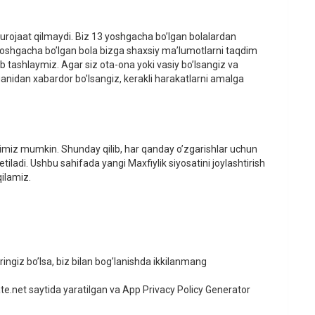
ojaat qilmaydi. Biz 13 yoshgacha bo’lgan bolalardan
yoshgacha bo’lgan bola bizga shaxsiy ma’lumotlarni taqdim
ib tashlaymiz. Agar siz ota-ona yoki vasiy bo’lsangiz va
anidan xabardor bo’lsangiz, kerakli harakatlarni amalga
shimiz mumkin. Shunday qilib, har qanday o’zgarishlar uchun
etiladi. Ushbu sahifada yangi Maxfiylik siyosatini joylashtirish
qilamiz.
aringiz bo’lsa, biz bilan bog’lanishda ikkilanmang
ate.net saytida yaratilgan va App Privacy Policy Generator