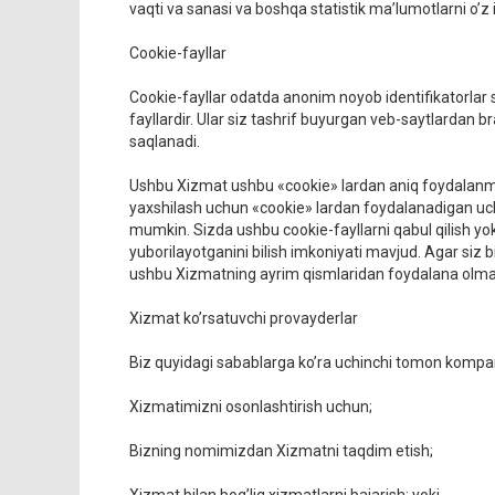
vaqti va sanasi va boshqa statistik ma’lumotlarni o’z 
Cookie-fayllar
Cookie-fayllar odatda anonim noyob identifikatorlar 
fayllardir. Ular siz tashrif buyurgan veb-saytlardan b
saqlanadi.
Ushbu Xizmat ushbu «cookie» lardan aniq foydalanmay
yaxshilash uchun «cookie» lardan foydalanadigan uch
mumkin. Sizda ushbu cookie-fayllarni qabul qilish yo
yuborilayotganini bilish imkoniyati mavjud. Agar siz 
ushbu Xizmatning ayrim qismlaridan foydalana olma
Xizmat ko’rsatuvchi provayderlar
Biz quyidagi sabablarga ko’ra uchinchi tomon kompan
Xizmatimizni osonlashtirish uchun;
Bizning nomimizdan Xizmatni taqdim etish;