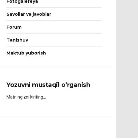
Fotogalereya
Savollar va javoblar
Forum
Tanishuv
Maktub yuborish
Yozuvni mustaqil o’rganish
Matningizni kiriting…