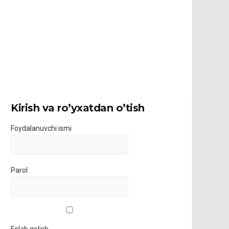
Kirish va ro’yxatdan o’tish
Foydalanuvchi ismi
Parol
Eslab qolish