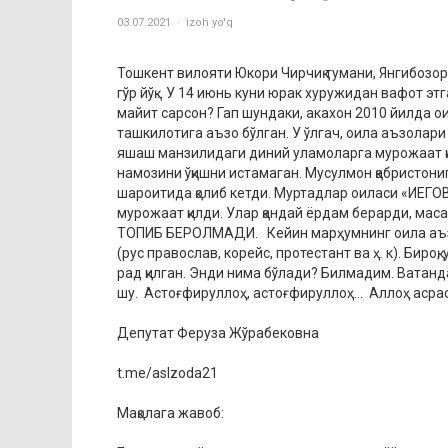
03.07.2021
izoh yo'q
Тошкент вилояти Юкори Чирчиқ тумани, Янгибозор
гўр йўқ… У 14 июнь куни юрак хуружидан вафот эт
майит сарсон? Гап шундаки, акахон 2010 йилда 
ташкилотига аъзо бўлган. У ўлгач, оила аъзолар
яшаш манзилидаги диний уламоларга мурожаат қи
намозини ўқишни истамаган. Мусулмон қабристон
шароитида қолиб кетди. Муртадлар оиласи «ИЕГ
мурожаат қилди. Улар қандай ёрдам берарди, м
ТОПИБ БЕРОЛМАДИ. Кейин марҳумнинг оила аъзо
(рус православ, корейс, протестант ва ҳ. к). Бир
рад қилган. Энди нима бўлади? Билмадим. Ватанда
шу. Астоғфируллоҳ, астоғфируллоҳ… Аллоҳ асрас
Депутат Феруза Жўрабековна
t.me/aslzoda21
Мақолага жавоб: