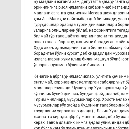
Бу мақолани ёзганга ҳам, депутатга ҳам, қўйганга
эркинлигига риоя қилмагани хабари чиқиб кетганида
мақолани ёзганга ҳам: чунки Иегова шоҳидларин
ҳам Исо Масиҳни пайғамбар деб билишади, улар хр
гуруҳдошлар орасида турли дин вакиллари борлиг
ўзларига олишларини ўйлаб, нафсониятига тегади
билмай гўр талашаётганларнинг жони танасидан 
ахлатхонага борсину, жонимни борадиган жойини 
Худо экан, одамларнинг гапи билан яшабману, би
борадиган йўлни кўрсат деб сидқидилдан мурожаат
излаганларни ҳукм қилиш билан машғул бўлиб юрг
ўзларига душман бўлишини биламан.
Кечагина қабрга қўйилмасликлар, ўлигига ҳеч ки
енгилмай, коронавирус келтирган сабоқлар унут б
мақолалар ёзишади. Чунки улар Худо қаршисида ўз
кўпчилик бўлиб қолишса, бундан фойдаланиб, кам
1ярим миллиард мусурмонлар бор. Христианлар 
мусурмонлар кўп жойда Худонинг талабларини б
таҳқирловчи ҳаракатлар қилади) , Лекин Худо дои
жаннатга киради, қабр бу жаннат эмас, қабр бу ж
керак. Тавба қилайлик, кимга қандай ўлим, қандай қ
хор бўлса ҳам бу жамиятнинг ёвузлигини исботлай