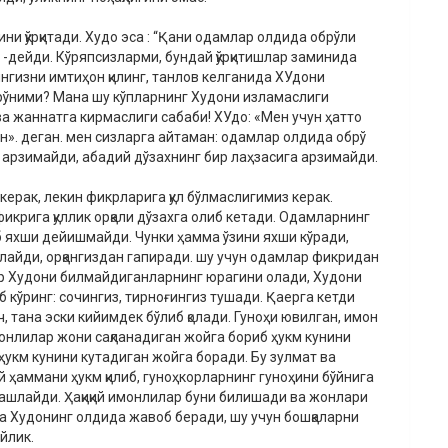
ни қўрқитади. Худо эса : “Қани одамлар олдида обрўли
-дейди. Кўряпсизларми, бундай қўрқитишлар заминида
нгизни имтиҳон қилинг, танлов келганида ХУдони
рўними? Мана шу кўпларнинг Худони изламаслиги
а жаннатга кирмаслиги сабаби! ХУдо: «Мен учун ҳатто
». деган. мен сизларга айтаман: одамлар олдида обрў
 арзимайди, абадий дўзахнинг бир лаҳзасига арзимайди.
ерак, лекин фикрларига қул бўлмаслигимиз керак.
икрига қуллик орқали дўзахга олиб кетади. Одамларнинг
биб яхши дейишмайди. Чунки ҳамма ўзини яхши кўради,
нлайди, орқангиздан гапиради. шу учун одамлар фикридан
лар Худони билмайдиганларнинг юрагини олади, Худони
 кўринг: сочингиз, тирноғингиз тушади. Қаерга кетди
, тана эски кийимдек бўлиб қолади. Гуноҳи ювилган, имон
нлилар жони сақланадиган жойга бориб ҳукм кунини
 ҳукм кунини кутадиган жойга боради. Бу зулмат ва
й ҳаммани ҳукм қилиб, гуноҳкорларнинг гуноҳини бўйнига
 ташлайди. Ҳақиқий имонлилар буни билишади ва жонлари
га Худонинг олдида жавоб беради, шу учун бошқаларни
йлик.