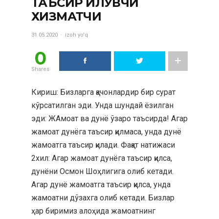
ТАЪСИР ҚИЛУВЧИ
ХИЗМАТЧИ
31.05.2020
izoh yo'q
0
Shares
Кириш: Бизларга қачонлардир бир сурат
кўрсатилган эди. Унда шундай ёзилган
эди: ЖАмоат ва дунё ўзаро таъсирда! Агар
жамоат дунёга таъсир қилмаса, унда дунё
жамоатга таъсир қилади. Фақат натижаси
2хил: Агар жамоат дунёга таъсир қилса,
дунёни Осмон Шоҳлигига олиб кетади.
Агар дунё жамоатга таъсир қилса, унда
жамоатни дўзахга олиб кетади. Бизлар
ҳар биримиз алоҳида жамоатнинг