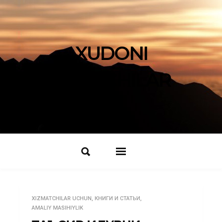
XUDONI
IZLOVCHILAR
XIZMATCHILAR UCHUN
,
КНИГИ И СТАТЬИ
,
AMALIY MASIHIYLIK