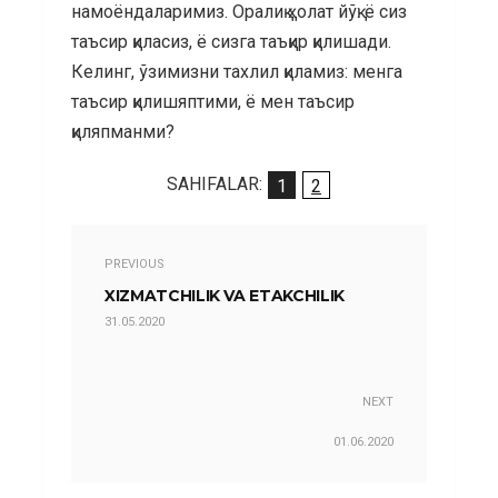
намоёндаларимиз. Оралиқ ҳолат йўқ: ё сиз
таъсир қиласиз, ё сизга таъқир қилишади.
Келинг, ўзимизни тахлил қиламиз: менга
таъсир қилишяптими, ё мен таъсир
қиляпманми?
SAHIFALAR:
1
2
PREVIOUS
XIZMATCHILIK VA ETAKCHILIK
31.05.2020
NEXT
01.06.2020