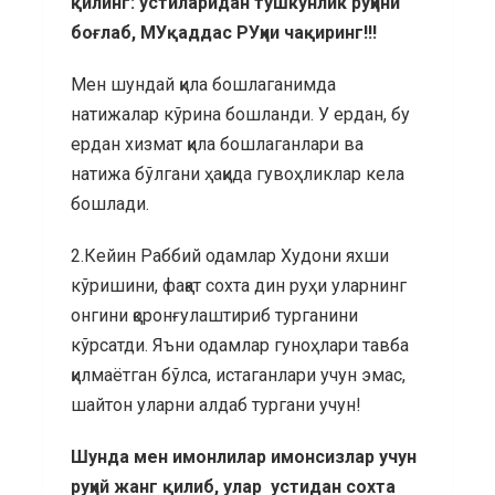
қилинг: устиларидан тушкунлик руҳини
боғлаб, МУқаддас РУҳни чақиринг!!!
Мен шундай қила бошлаганимда
натижалар кўрина бошланди. У ердан, бу
ердан хизмат қила бошлаганлари ва
натижа бўлгани ҳақида гувоҳликлар кела
бошлади.
2.Кейин Раббий одамлар Худони яхши
кўришини, фақат сохта дин руҳи уларнинг
онгини қоронғулаштириб турганини
кўрсатди. Яъни одамлар гуноҳлари тавба
қилмаётган бўлса, истаганлари учун эмас,
шайтон уларни алдаб тургани учун!
Шунда мен имонлилар имонсизлар учун
руҳий жанг қилиб, улар устидан сохта