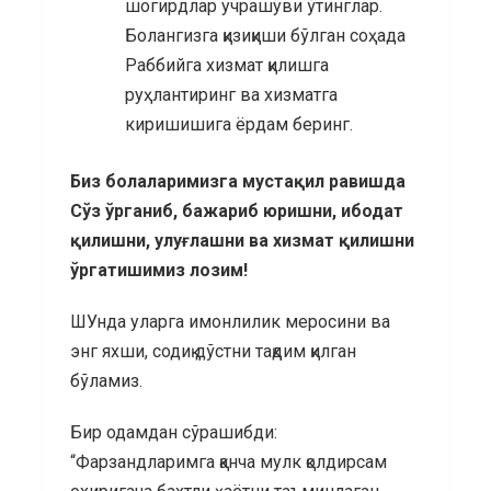
шогирдлар учрашуви ўтинглар.
Болангизга қизиқиши бўлган соҳада
Раббийга хизмат қилишга
руҳлантиринг ва хизматга
киришишига ёрдам беринг.
Биз болаларимизга мустақил равишда
Сўз ўрганиб, бажариб юришни, ибодат
қилишни, улуғлашни ва хизмат қилишни
ўргатишимиз лозим!
ШУнда уларга имонлилик меросини ва
энг яхши, содиқ дўстни тақдим қилган
бўламиз.
Бир одамдан сўрашибди:
“Фарзандларимга қанча мулк қолдирсам