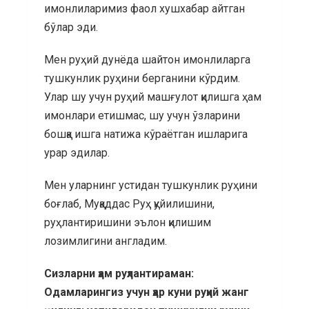
имонлиларимиз фаол хушхабар айтган
бўлар эди.
Мен руҳий дунёда шайтон имонлиларга
тушкунлик руҳини берганини кўрдим.
Улар шу учун руҳий машғулот қилишга ҳам
имонлари етишмас, шу учун ўзларини
бошқа ишга натижа кўраётган ишларига
урар эдилар.
Мен уларнинг устидан тушкунлик руҳини
боғлаб, Муқаддас Руҳ қуйилишини,
руҳлантиришини эълон қилишим
лозимлигини англадим.
Сизларни ҳам руҳлантираман:
Одамларингиз учун ҳар куни руҳий жанг