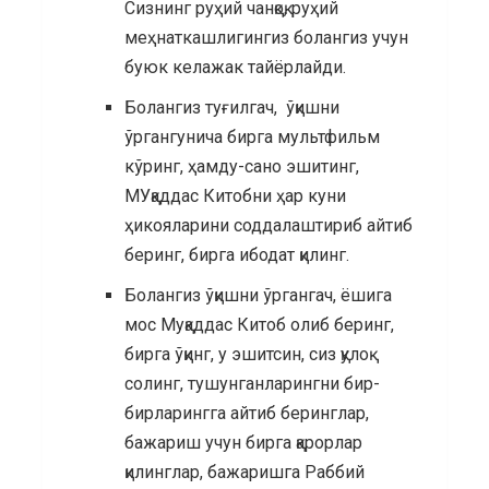
Сизнинг руҳий чанқоқ, руҳий
меҳнаткашлигингиз болангиз учун
буюк келажак тайёрлайди.
Болангиз туғилгач, ўқишни
ўргангунича бирга мультфильм
кўринг, ҳамду-сано эшитинг,
МУқаддас Китобни ҳар куни
ҳикояларини соддалаштириб айтиб
беринг, бирга ибодат қилинг.
Болангиз ўқишни ўргангач, ёшига
мос Муқаддас Китоб олиб беринг,
бирга ўқинг, у эшитсин, сиз қулоқ
солинг, тушунганларингни бир-
бирларингга айтиб беринглар,
бажариш учун бирга қарорлар
қилинглар, бажаришга Раббий