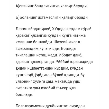
А)сизнинг бандлигингиз халақит беради.
Б)Боланинг истамаслиги ҳалақит беради.
Лекин ибодат қилиб, ХУдодан ёрдам сўраб
ҳаракат қилсангиз кундан кунга натижа
келишни бошлайди. Шахсий мисол:
2фарзандим кўчаги эди. Бошида
тинглашни исташмади. Ибодат қилиб,
ҳаракат қилаверганда, РАббий юракларида
қандай ишлаётганини кўрдим, кундан
кунга ёқиб, ўқийдиган бўлиб қолишди. бу
уларнинг хулқига ҳам, мактабда ўқиш
сифатига ҳам ижобий таъсир қила
бошлади.
Болаларимизни дунёнинг таъсиридан