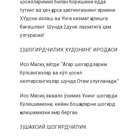
ҳосилларимиз билан боришини ёдда
тутинг ва ҳеч қурса ҳаётингизнинг ярмини
ХУдони излаш ва Унга хизмат қилишга
бағишланг. Шунда 2дунё лаззатига ҳам
улгурасиз!
2)ШОГИРДЧИЛИК ХУДОНИНГ ИРОДАСИ
Исо Масиҳ айтди: “Агар шогирдларим
бўлсангизлар ва кўп ҳосил
келтирсангизлар шунда Отам улуғланади.”
Исо Масиҳ аввало ўзимиз Унинг шогирди
бўлишимизни, кейин бошқаларни шогирд
қилишимизни амр берган.
3)ШАХСИЙ ШОГИРДЧИЛИК