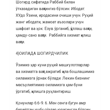
Шогирд сифатида Раббий билан
ўтказадиган вақтингиз бўлсин: Ибодат:
ХУдо Ўзини, иродасини очиши учун. Руҳий
жанг ибодати, жамоат аъзолари учун
шафоат ва ҳок. Ёзув ўрганиб, қўллаш вақти,
ҳамду-сано вақти. Раббийга хизмат қилиш
вақти.
4)ОИЛАДА ШОГИРДЧИЛИК
Ўзимиз ҳар куни руҳий машғулотларлар
ва хизматга вақт ажратиб қила бошлашимиз
оиламизга ўрнак бўлади. Лекин бизнинг
масъулиятимиз оиламизга ҳам буни
ўргатиб, қилишга руҳлантириш.
Қонунлар 6:6-9. 6.
Мен сенга бугун амр
бераётган ушбу сўзлар юрагингда бўлсин.