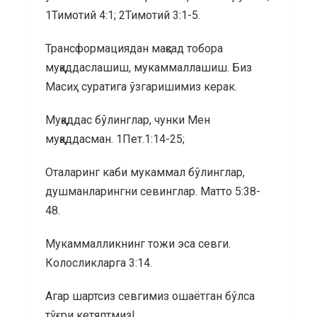
1Тимотий 4:1; 2Тимотий 3:1-5.
Трансформациядан мақсад тобора
муқаддаслашиш, мукаммаллашиш. Биз
Масиҳ суратига ўзгаришимиз керак.
Муқаддас бўлинглар, чунки Мен
муқаддасман. 1Пет.1:14-25;
Оталаринг каби мукаммал бўлинглар,
душманларингни севинглар. Матто 5:38-
48.
Мукаммалликнинг тожи эса севги.
Колосликларга 3:14.
Агар шартсиз севгимиз ошаётган бўлса
тўғри кетяптмиз!