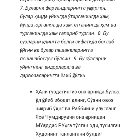
7. Буларни фарзандларингга уқдиргин,
булар ҳақида уйингда ўтирганингда ҳам,
йўлда юрганингда ҳам, ётганингда ҳам ва
турганингда ҳам гапириб тургин. 8. Бу
сўзларни қўлингга белги сифатида боғлаб
қўйгин ва булар пешаналарингга
пешанабоғдек бўлсин. 9. Бу сўзларни
уйингнинг ёндорларига ва
дарвозаларингга ёзиб қўйгин
.
ҲАли гўздагингиз она қорнида бўлса,
қўл қўйиб ибодат қилинг, Сўзни овоз
чиқариб ўқинг ва Раббийни улуғланг.
Яҳё Чўмдирувчи она қорнидан
МУқаддас РУҳга тўлган эди, туғилгач
Худонинг танлангани бўлди!