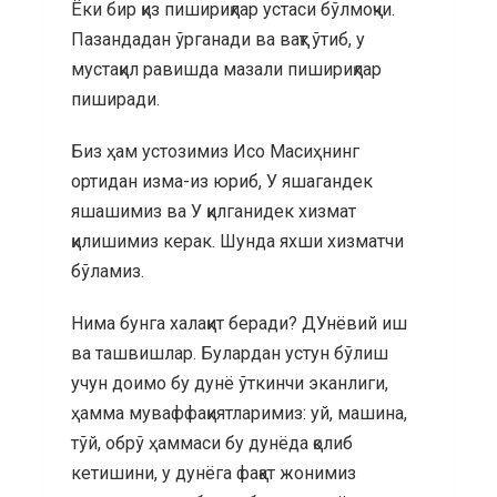
Ёки бир қиз пишириқлар устаси бўлмоқчи.
Пазандадан ўрганади ва вақт ўтиб, у
мустақил равишда мазали пишириқлар
пиширади.
Биз ҳам устозимиз Исо Масиҳнинг
ортидан изма-из юриб, У яшагандек
яшашимиз ва У қилганидек хизмат
қилишимиз керак. Шунда яхши хизматчи
бўламиз.
Нима бунга халақит беради? ДУнёвий иш
ва ташвишлар. Булардан устун бўлиш
учун доимо бу дунё ўткинчи эканлиги,
ҳамма муваффақиятларимиз: уй, машина,
тўй, обрў ҳаммаси бу дунёда қолиб
кетишини, у дунёга фақат жонимиз