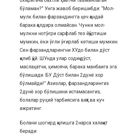
охиригача бахтли ҳаётни таъминлаган
бўламан?” Унга жавоб беришибди: “Мол-
мулк билан фарзандингга ҳеч қандай
барака қолдира олмайсан. Чунки мол-
мулкни нотўғри сарфлаб тез йқўотиши
мумкин, ёки ўғли ўғирлаб кетиши мумкин.
Сен фарзандларингни ХУдо билан дўст
қилиб қўй. ШУнда улар содиқ дўст,
маслаҳатчи, ҳимоячи, барака манбаига эга
бўлишади. БУ Дўст билан 2дунё хор
бўлмайди!” Азизлар, фарзандларингиз
2дунё хор бўлишини истамасангиз,
болалар руҳий тарбиясига вақт ва куч
ажратинг.
Болани шогирд қилишга 2нарса халақит
беради: