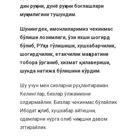
дин руҳини, дунё руҳини боғлашлари
муҳимлигини тушундим.
Шунингдек, имонлиларимиз чекинмас
бўлиши лозимлиги, ўзи яхши шогирд
бўлиб, РУҳга тўлишиши, хушхабарчилик,
шогирдчилик, етакчилик маҳоратини
тобора ўрганиб, хизмат қилавериши,
шунда натижа бўлишини кўрдим
.
Шу учун мен сизларни руҳлантираман.
Келинглар, бизлар ўлжамизни
олдирмайлик. Бизлар чекинмас бўлайлик.
Ибодат қилиб, хушхабар айтишни,
одамларни нурга олиб чиқишни давом
эттирайлик.