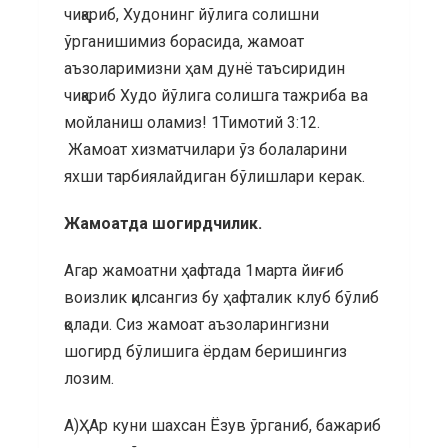
чиқариб, Худонинг йўлига солишни
ўрганишимиз борасида, жамоат
аъзоларимизни ҳам дунё таъсиридин
чиқариб Худо йўлига солишга тажриба ва
мойланиш оламиз! 1Тимотий 3:12.
Жамоат хизматчилари ўз болаларини
яхши тарбиялайдиган бўлишлари керак.
Жамоатда шогирдчилик.
Агар жамоатни ҳафтада 1марта йиғиб
воизлик қилсангиз бу ҳафталик клуб бўлиб
қолади. Сиз жамоат аъзоларингизни
шогирд бўлишига ёрдам беришингиз
лозим.
А)ҲАр куни шахсан Ёзув ўрганиб, бажариб