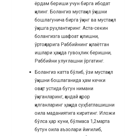
ёрдам бериши учун бирга ибодат
қилинг. Болангиз мустақил ўқишни
бошлагунича бирга ўқинг ва мустақил
ўқишга руҳлантиринг. Аста-секин
болангизга шафоат қилишни,
ўртоқларига Раббийнинг қилаётган
ишлари ҳақида гувоҳлик беришни,
Раббийни улуғлашни ўргатинг.
Болангиз катта бўлиб, ўзи мустақил
ўқишни бошлаганида ҳам кечки
овқат устида бугун нимани
ўқиганларинг, қандай қарор
қилганларинг ҳақида суҳбатлашишни
оила маданиятига киритинг. Иложи
бўлса ҳар куни, бўлмаса 1,2марта
бутун оила аъзолари йиғилиб,