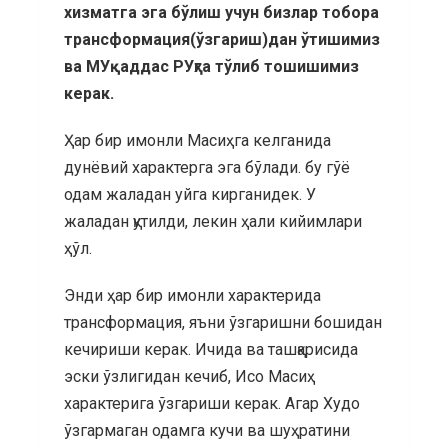
хизматга эга бўлиш учун бизлар тобора
трансформация(ўзгариш)дан ўтишимиз
ва МУқаддас РУҳга тўлиб тошишимиз
керак.
Ҳар бир имонли Масиҳга келганида
дунёвий характерга эга бўлади. бу гўё
одам жаладан уйга кирганидек. У
жаладан қутилди, лекин ҳали кийимлари
ҳўл.
Энди ҳар бир имонли характерида
трансформация, яъни ўзгаришни бошидан
кечириши керак. Ичида ва ташқарисида
эски ўзлигидан кечиб, Исо Масиҳ
характерига ўзгариши керак. Агар Худо
ўзгармаган одамга кучи ва шуҳратини