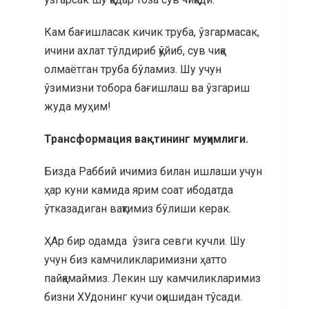
Кам бағишласак кичик труба, ўзгармасак,
ичини ахлат тўлдириб қўйиб, сув чиқа
олмаётган труба бўламиз. Шу учун
ўзимизни тобора бағишлаш ва ўзгариш
жуда муҳим!
Трансформация вақтининг муҳимлиги.
Бизда Раббий ичимиз билан ишлаши учун
ҳар куни камида ярим соат ибодатда
ўтказадиган вақтимиз бўлиши керак.
ҲАр бир одамда ўзига севги кучли. Шу
учун биз камчиликларимизни ҳатто
пайқамаймиз. Лекин шу камчиликларимиз
бизни ХУдонинг кучи оқишидан тўсади.