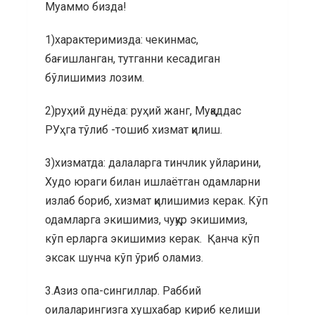
Муаммо бизда!
1)характеримизда: чекинмас,
бағишланган, тутганни кесадиган
бўлишимиз лозим.
2)руҳий дунёда: руҳий жанг, Муқаддас
РУҳга тўлиб -тошиб хизмат қилиш.
3)хизматда: далаларга тинчлик уйларини,
Худо юраги билан ишлаётган одамларни
излаб бориб, хизмат қилишимиз керак. Кўп
одамларга экишимиз, чуқур экишимиз,
кўп ерларга экишимиз керак. Қанча кўп
эксак шунча кўп ўриб оламиз.
3.Азиз опа-сингиллар. Раббий
оилаларингизга хушхабар кириб келиши