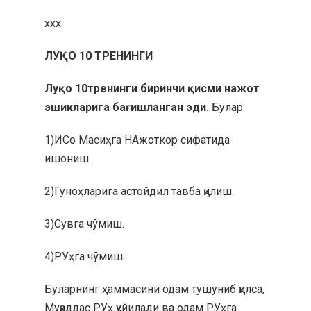
ххх
ЛУҚО 10 ТРЕНИНГИ
Луқо 10тренинги биринчи қисми нажот
эшикларига бағишланган эди.
Булар:
1)ИСо Масиҳга НАжоткор сифатида
ишониш.
2)Гуноҳларига астойдил тавба қилиш.
3)Сувга чўмиш.
4)РУҳга чўмиш.
Буларнинг ҳаммасини одам тушуниб қилса,
Муқаддас РУҳ қуйилади ва одам РУҳга