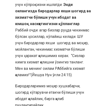
учун кўпроқ сизни ишлатди.
Энди
оилангизда биродарлар яхши шогирд ва
хизматчи бўлиши учун ибодат ва
юмшоқ насиҳатингизни қўлланглар
.
Раббий очди: агар бизлар руҳда чекинмас
бўлсак ҳосиллар, кўпайиш келади. ШУ
учун биродарлар яхши шогирд ва моҳир,
мойланган, чекинмас хизматчи бўлиши
учун ҳаракат қилишимиз керак. “Сизлар
кимга хизмат қилишни ўзингиз танланг.
Мен ва менинг оилам РАббийга хизмат
қиламиз!”(Йешуа Нун ўғли 24:15).
Биродарларимиз моҳир хушхабарчи,
шогирд кўтарувчи етакчи бўлиши учун
ибодат қилайлик, бирга қилиб
руҳлантирайлик.