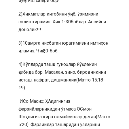
йўқотиш хавфи бор!
2)Ҳикматлар китобини ўқиб, ўзимизни
солиштирамиз. Ҳик.1-30боблар. Аосийси
донолик!!!
3)10амрга нисбатан юрагимизни имтиҳон
қиламиз. Чиқ.20-боб.
4)Кўпларда ташқи гуноҳлар йўқ, лекин
қалбида бор. Масалан, зино, бировникини
исташ, нафрат, душманлик(Матто 15:18-
19).
ИСо Масиҳ: ҲАқлигингиз
фарзийларникидан ўтмаса ОСмон
Шоҳлигига кира олмайсизлар деган(Матто
5:20). Фарзийлар ташқаридан ўзларини