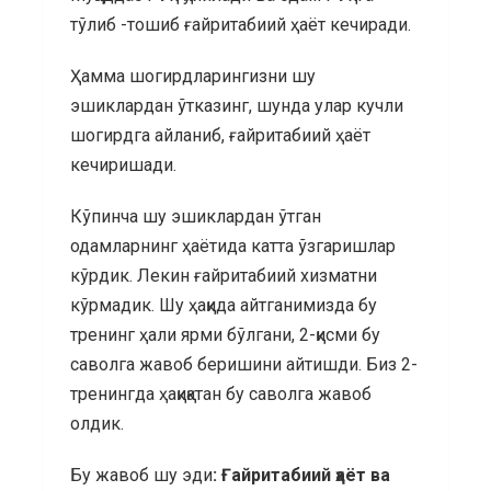
тўлиб -тошиб ғайритабиий ҳаёт кечиради.
Ҳамма шогирдларингизни шу
эшиклардан ўтказинг, шунда улар кучли
шогирдга айланиб, ғайритабиий ҳаёт
кечиришади.
Кўпинча шу эшиклардан ўтган
одамларнинг ҳаётида катта ўзгаришлар
кўрдик. Лекин ғайритабиий хизматни
кўрмадик. Шу ҳақида айтганимизда бу
тренинг ҳали ярми бўлгани, 2-қисми бу
саволга жавоб беришини айтишди. Биз 2-
тренингда ҳақиқатан бу саволга жавоб
олдик.
Бу жавоб шу эди
: Ғайритабиий ҳаёт ва