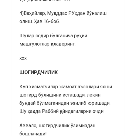
4)Ваҳийлар, Муқаддас РУҳдан йўналиш
олиш. Ҳав.16-боб.
Шулар содир бўлганича руҳий
машғулотлар қилаверинг.
ххх
ШОГИРДЧИЛИК
Кўп хизматчилар жамоат аъзолари яхши
шогирд бўлишини исташади, лекин
бундай бўлмаганидан эзилиб юришади.
Шу ҳақида Раббий қуйидагиларни очди:
Аввало, шогирдчилик ўзимиздан
бошланади!