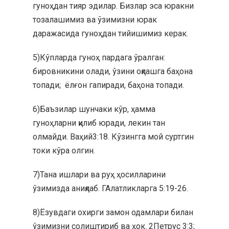
гуноҳдан тияр эдилар. Бизлар эса юракни
тозалашимиз ва ўзимизни юрак
даражасида гуноҳдан тийишимиз керак.
5)Кўпларда гуноҳ пардага ўралган:
бировникини олади, ўзини оқлашга баҳона
топади; ёлғон гапиради, баҳона топади.
6)Баъзилар шунчаки кўр, ҳамма
гуноҳларни қилиб юради, лекин тан
олмайди. Ваҳий3:18. Кўзингга мой суртгин
токи кўра олгин.
7)Тана ишлари ва руҳ ҳосилларини
ўзимизда аниқлаб. ГАлатликларга 5:19-26.
8)Ёзувдаги охирги замон одамлари билан
ўзимизни солиштириб ва ҳок. 2Петрус 3:3;