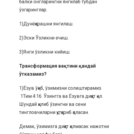
балки онгларингни янгилаб тубдан
ўзгаринглар.
1)Дунёқарашни янгилаш.
2)Эски Ўзликни ечиш.
3)Янги ўзликни кийиш.
Трансформация вақтини қандай
ўтказамиз?
1)Ёзув ўқиб, ўзимизни солиштирамиз.
1Тим.4:16. Ўзингга ва Ёзувга диққат қил.
Шундай қилиб ўзингни ва сени
тингловчиларни қутқариб қоласан.
Демак, ўзимизга диққат қилмасак нажотни