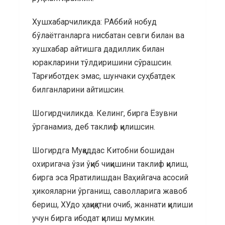
Хушхабарчиликда: РАббий нобуд
бўлаётганларга нисбатан севги билан ва
хушхабар айтишга дадиллик билан
юракларини тўлдиришини сўрашсин.
Тарғиботдек эмас, шунчаки суҳбатдек
билганларини айтишсин.
Шогирдчиликда. Келинг, бирга Ёзувни
ўрганамиз, деб таклиф қилишсин.
Шогирдга Муқаддас Китобни бошидан
охиригача ўзи ўқиб чиқишини таклиф қилиш,
бирга эса Яратилишдан Ваҳийгача асосий
ҳикояларни ўрганиш, саволларига жавоб
бериш, ХУдо ҳақиқатни очиб, жаннати қилиши
учун бирга ибодат қилиш мумкин.