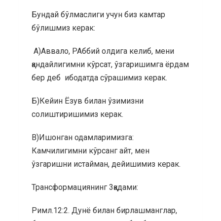
Бундай бўлмаслиги учун биз камтар
бўлишмиз керак:
А)Аввало, РАббий олдига келиб, мени
қандайлигимни кўрсат, ўзгаришимга ёрдам
бер деб ибодатда сўрашимиз керак.
Б)Кейин Ёзув билан ўзимизни
солиштиришимиз керак.
В)Ишонган одамларимизга:
Камчилигимни кўрсанг айт, мен
ўзгаришни истайман, дейишимиз керак.
Трансформациянинг 3қадами:
Римл.12:2. Дунё билан бирлашманглар,