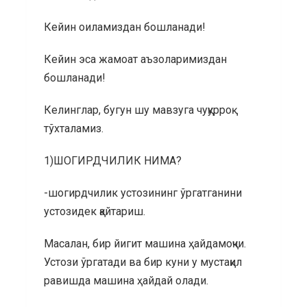
Кейин оиламиздан бошланади!
Кейин эса жамоат аъзоларимиздан
бошланади!
Келинглар, бугун шу мавзуга чуқурроқ
тўхталамиз.
1)ШОГИРДЧИЛИК НИМА?
-шогирдчилик устозининг ўргатганини
устозидек қайтариш.
Масалан, бир йигит машина ҳайдамоқчи.
Устози ўргатади ва бир куни у мустақил
равишда машина ҳайдай олади.