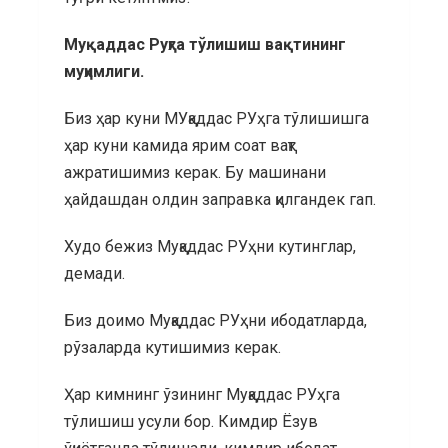
Муқаддас Руҳга тўлишиш вақтининг
муҳимлиги.
Биз ҳар куни МУқаддас РУҳга тўлишишга
ҳар куни камида ярим соат вақт
ажратишимиз керак. Бу машинани
ҳайдашдан олдин заправка қилгандек гап.
Худо бежиз Муқаддас РУҳни кутинглар,
демади.
Биз доимо Муқаддас РУҳни ибодатларда,
рўзаларда кутишимиз керак.
Ҳар кимнинг ўзининг Муқаддас РУҳга
тўлишиш усули бор. Кимдир Ёзув