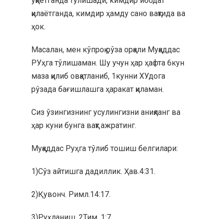
ўқиётганда тўлишади, кимдир ибодат
қилаётганда, кимдир ҳамду сано вақтида ва
ҳок.
Масалан, мен кўпроқ рўза орқали Муқаддас
РУҳга тўлишаман. Шу учун ҳар ҳафта 6кун
маза қилиб овқатланиб, 1кунни ХУдога
рўзада бағишлашга ҳаракат қиламан.
Сиз ўзингизнинг усулингизни аниқланг ва
ҳар куни бунга вақт ажратинг.
Муқаддас Руҳга тўлиб тошиш белгилари:
1)Сўз айтишга дадиллик. Ҳав.4:31.
2)Қувонч. Римл.14:17.
3)Руҳланиш. 2Тим. 1:7.