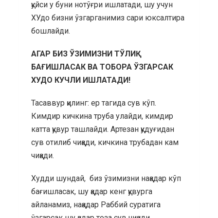
қуйси у буни нотўғри ишлатади, шу учун
ХУдо бизни ўзгарганимиз сари юксалтира
бошлайди.
АГАР БИЗ ЎЗИМИЗНИ ТЎЛИҚ
БАҒИШЛАСАК ВА ТОБОРА ЎЗГАРСАК
ХУДО КУЧЛИ ИШЛАТАДИ!
Тасаввур қилинг: ер тагида сув кўп.
Кимдир кичкина труба улайди, кимдир
катта қувур ташлайди. Артезан қудуғидан
сув отилиб чиқади, кичкина трубадан кам
чиқади.
Худди шундай, биз ўзимизни нақадар кўп
бағишласак, шу қадар кенг қувурга
айланамиз, нақадар Раббий суратига
ўзгарсак шу қадар тоза сув чиқади.