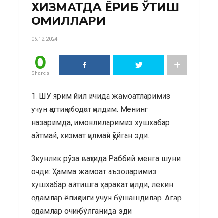
ХИЗМАТДА ЁРИБ ЎТИШ
ОМИЛЛАРИ
05.12.2024
0
Shares
1. ШУ ярим йил ичида жамоатларимиз
учун қаттиқ ибодат қилдим. Менинг
назаримда, имонлиларимиз хушхабар
айтмай, хизмат қилмай қўйган эди.
3кунлик рўза вақтида Раббий менга шуни
очди: Ҳамма жамоат аъзоларимиз
хушхабар айтишга ҳаракат қилди, лекин
одамлар ёпиқлиги учун бўшашдилар. Агар
одамлар очиқ бўлганида эди