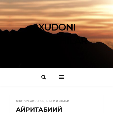
XUDONI
IZLOVCHILAR
CHO’PONLAR UCHUN
,
КНИГИ И СТАТЬИ
ҒАЙРИТАБИИЙ