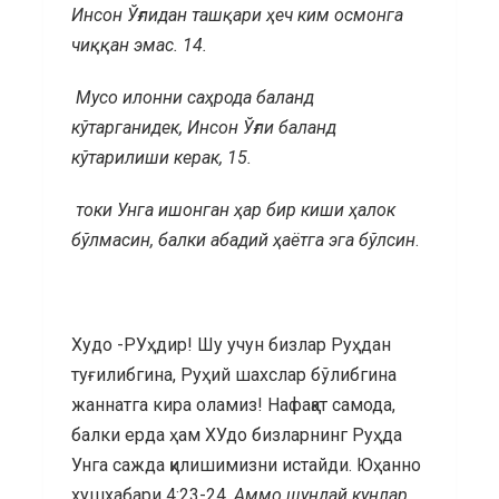
Инсон Ўғлидан ташқари ҳеч ким осмонга
чиққан эмас. 14.
Мусо илонни саҳрода баланд
кўтарганидек, Инсон Ўғли баланд
кўтарилиши керак,
15.
токи Унга ишонган ҳар бир киши ҳалок
бўлмасин, балки абадий ҳаётга эга бўлсин
.
Худо -РУҳдир! Шу учун бизлар Руҳдан
туғилибгина, Руҳий шахслар бўлибгина
жаннатга кира оламиз! Нафақат самода,
балки ерда ҳам ХУдо бизларнинг Руҳда
Унга сажда қилишимизни истайди. Юҳанно
хушхабари 4:23-24.
Аммо шундай кунлар