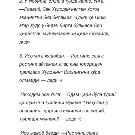
2.
У Исонинг олдига тунда келиб, Унга:
―Раввий, Сен Худодан келган Устоз
эканингни биз биламиз. Чунки ҳеч ким,
агар Худо у билан бирга бўлмаса, Сен
қилаётган мўъжизаларни қила олмайди, ―
деди.
3.
Исо унга жавобан: ―Ростини, сенга
ростини айтаман, агар ким юқоридан
туғилмаса, Худонинг Шоҳлигини кўра
олмайди, ― деди.
4.
Никодим эса Унга: ―Одам қари бўла туриб
қандай яна туғилиши мумкин? Наҳотки, у
онасининг қорнига иккинчи гал кириб,
туғилиши мумкин? ― деди.
5.
Исо жавоб берди: ―Ростини, сенга