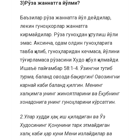
3)Рўза жаннатга йўлми?
Баъзилар рўза жаннатга йўл дейдилар,
лекин гуноҳкорлар жаннатга
кирмайдилар. Рўза гуноҳдан қутулиш йўли
эмас. Аксинча, одам олдин гуноҳларига
тавба қилиб, гуноҳларидан кечмаса, йўлини
тўғирламаса рўзасини Худо қабул қилмайди.
Ишаъё пайғамбар 58:1-4.
Ўзингни тутиб
турма, баланд овозда бақиргин!
Овозингни
карнай каби баланд қилгин. Менинг
халқимга унинг жиноятларини ва Ёқубнинг
хонадонига унинг гуноҳларини кўрсатгин.
2.
Улар худди ҳақ иш қиладиган ва Ўз
Худосининг Қонунини тарк этмайдиган
халқ каби ҳар куни Мени излайдилар ва