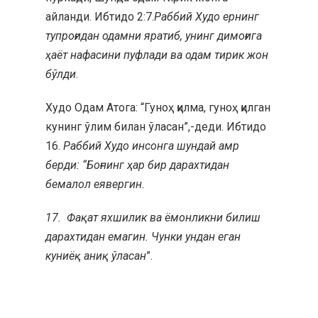
айланди. Ибтидо 2:7.
Раббий Худо ернинг
тупроғидан одамни яратиб, унинг димоғига
ҳаёт нафасини пуфлади ва одам тирик жон
бўлди
.
Худо Одам Атога: “Гуноҳ қилма, гуноҳ қилган
кунинг ўлим билан ўласан”,-деди. Ибтидо
16.
Раббий Худо инсонга шундай амр
берди: “Боғнинг ҳар бир дарахтидан
бемалол еявергин.
17.
Фақат яхшилик ва ёмонликни билиш
дарахтидан емагин. Чунки ундан еган
куниёқ аниқ ўласан
”.