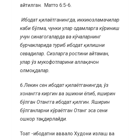
айтилган.
Матто 6:5-6.
Ибодат қилаётганингда, иккиюзламачилар
каби бўлма, чунки улар одамларга кўриниш
учун синагогаларда ва кўчаларнинг
бурчакларида туриб ибодат қилишни
севадилар. Сизларга ростини айтаман,
улар ўз мукофотларини аллақачон
олмоқдалар.
6.
Лекин сен ибодат қилаётганингда, ўз
хонангга киргин ва эшикни ёпиб, яширин
бўлган Отангга ибодат қилгин. Яширин
бўлганларни кўраётган Отанг эса сени
ошкор тақдирлайди
.
Тоат -ибодатни аввало Худони излаш ва