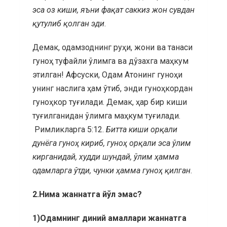
эса оз киши, яъни фақат саккиз жон сувдан
қутулиб қолган эди
.
Демак, одамзоднинг руҳи, жони ва танаси
гуноҳ туфайли ўлимга ва дўзахга маҳкум
этилган! Афсуски, Одам Атонинг гуноҳи
унинг наслига ҳам ўтиб, энди гуноҳкордан
гуноҳкор туғилади. Демак, ҳар бир киши
туғилганидан ўлимга маҳкум туғилади.
Римликларга 5:12.
Битта киши орқали
дунёга гуноҳ кириб, гуноҳ орқали эса ўлим
кирганидай, худди шундай, ўлим ҳамма
одамларга ўтди, чунки ҳамма гуноҳ қилган
.
2.Нима жаннатга йўл эмас?
1)Одамнинг диний амаллари жаннатга