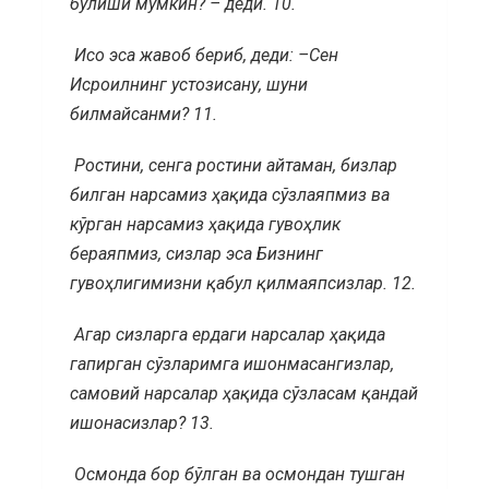
бўлиши мумкин? – деди.
10.
Исо эса жавоб бериб, деди: –Сен
Исроилнинг устозисану, шуни
билмайсанми? 11.
Ростини, сенга ростини айтаман, бизлар
билган нарсамиз ҳақида сўзлаяпмиз ва
кўрган нарсамиз ҳақида гувоҳлик
бераяпмиз, сизлар эса Бизнинг
гувоҳлигимизни қабул қилмаяпсизлар. 12.
Агар сизларга ердаги нарсалар ҳақида
гапирган сўзларимга ишонмасангизлар,
самовий нарсалар ҳақида сўзласам қандай
ишонасизлар? 13.
Осмонда бор бўлган ва осмондан тушган