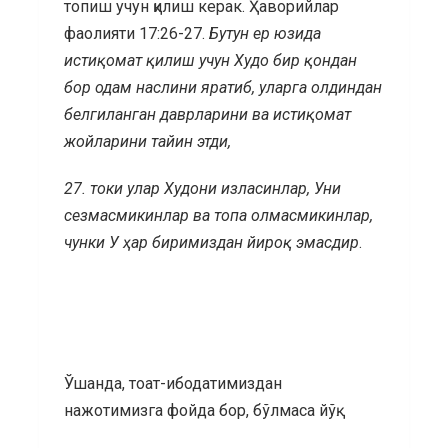
топиш учун қилиш керак. Ҳаворийлар
фаолияти 17:26-27.
Бутун ер юзида
истиқомат қилиш учун Худо бир қондан
бор одам наслини яратиб, уларга олдиндан
белгиланган даврларини ва истиқомат
жойларини тайин этди,
27. токи улар Худони изласинлар, Уни
сезмасмикинлар ва топа олмасмикинлар,
чунки У ҳар биримиздан йироқ эмасдир
.
Ўшанда, тоат-ибодатимиздан
нажотимизга фойда бор, бўлмаса йўқ.