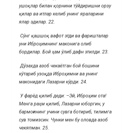
ушоқлар билан қорнини тўйдиришни орзу
қилар ва итлар келиб унинг яраларини
ялар эдилар. 22.
Сўнг қашшоқ вафот этди ва фаришталар
уни Иброҳимнинг маконига олиб
бордилар. Бой ҳам ўлиб дафн этилди. 23.
Дўзахда азоб чекаётган бой бошини
кўтариб узоқда Иброҳимни ва унинг
маконидаги Лазарни кўрди. 24.
У фарёд қилиб деди: –Эй, Иброҳим ота!
Менга раҳм қилиб, Лазарни юборгин, у
бармоғининг учини сувга ботириб, тилимга
сув томизсин. Чунки мен бу оловда азоб
чекяпман.
25.