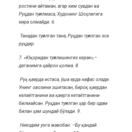
ростини айтаман, агар ким сувдан ва
Руҳдан туғилмаса, Худонинг Шоҳлигига
кира олмайди.
6.
Танадан туғилган тана, Руҳдан туғилган эса
руҳдир.
7.
«Юқоридан туғилишингиз керак»,–
деганимга ҳайрон қолма.
8.
Руҳ қаерда истаса, ўша ерда нафас олади.
Унинг овозини эшитасан, бироқ қаердан
келаётганини ва қаерга кетаётганини
билмайсан. Руҳдан туғилган ҳар бир одам
билан ҳам шундай бўлади.
9.
Никодим унга жавобан: –Бу қандай