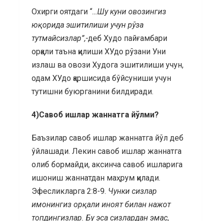
Охирги оятдаги “
…Шу куни овозингиз
юқорида эшитилиши учун рўза
тутмайсизлар”,-
деб Худо пайғамбари
орқали таъна қилиши ХУдо рўзани Уни
излаш ва овози Худога эшитилиши учун,
одам ХУдо қаршисида бўйсуниши учун
тутишни буюрганини билдиради.
4)Савоб ишлар жаннатга йўлми?
Баъзилар савоб ишлар жаннатга йўл деб
ўйлашади. Лекин савоб ишлар жаннатга
олиб бормайди, аксинча савоб ишларига
ишониш жаннатдан маҳрум қилади.
Эфесликларга 2:8-9.
Чунки сизлар
имонингиз орқали иноят билан нажот
топдингизлар. Бу эса сизлардан эмас,