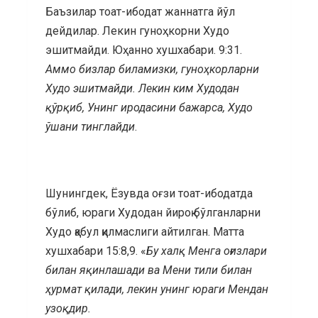
Баъзилар тоат-ибодат жаннатга йўл
дейдилар. Лекин гуноҳкорни Худо
эшитмайди. Юҳанно хушхабари. 9:31.
Аммо бизлар биламизки, гуноҳкорларни
Худо эшитмайди. Лекин ким Худодан
қўрқиб, Унинг иродасини бажарса, Худо
ўшани тинглайди
.
Шунингдек, Ёзувда оғзи тоат-ибодатда
бўлиб, юраги Худодан йироқ бўлганларни
Худо қабул қилмаслиги айтилган. Матта
хушхабари 15:8,9. «
Бу халқ Менга оғизлари
билан яқинлашади ва Мени тили билан
ҳурмат қилади, лекин унинг юраги Мендан
узоқдир.