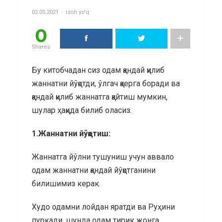
02.05.2021
izoh yo'q
0
Shares
Бу китобчадан сиз одам қандай қилиб
жаннатни йўқотди, ўлгач қаерга боради ва
қандай қилиб жаннатга қайтиш мумкин,
шулар ҳақида билиб оласиз.
1.Жаннатни йўқотиш:
Жаннатга йўлни тушуниш учун аввало
одам жаннатни қандай йўқотганини
билишимиз керак.
Худо одамни лойдан яратди ва Руҳини
пуркади, шунда одам тирик жонга