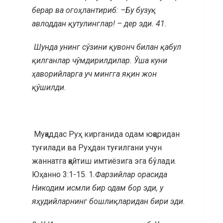
берар ва огоҳлантириб: –Бу бузуқ
авлоддан қутулинглар! – дер эди.
41.
Шунда унинг сўзини қувонч билан қабул
қилганлар чўмдирилдилар. Ўша куни
ҳаворийларга уч мингга яқин жон
қўшилди
.
Муқаддас Руҳ кирганида одам юқоридан
туғилади ва Руҳдан туғилгани учун
жаннатга қайтиш имтиёзига эга бўлади.
Юҳанно 3:1-15. 1
.
Фарзийлар орасида
Никодим исмли бир одам бор эди, у
яҳудийларнинг бошлиқларидан бири эди.