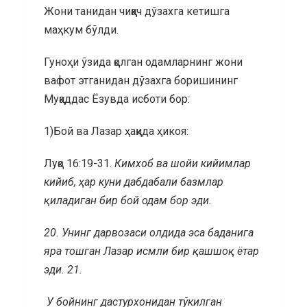
Жони танидан чиққач дўзахга кетишга
маҳкум бўлди.
Гуноҳи ўзида қолган одамларнинг жони
вафот этганидан дўзахга боришининг
Муқаддас Ёзувда исботи бор:
1)Бой ва Лазар ҳақида ҳикоя:
Луқо 16:19-31.
Кимхоб ва шойи кийимлар
кийиб, ҳар куни дабдабали базмлар
қиладиган бир бой одам бор эди.
20.
Унинг дарвозаси олдида эса баданига
яра тошган Лазар исмли бир қашшоқ ётар
эди.
21.
У бойнинг дастурхонидан тўкилган