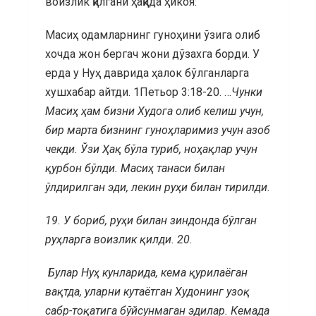
воизлик қилгани ҳақида ҳикоя:
Масиҳ одамларнинг гуноҳини ўзига олиб
хочда жон бергач жони дўзахга борди. У
ерда у Нуҳ даврида ҳалок бўлганларга
хушхабар айтди. 1Петьор 3:18-20. …
Чунки
Масиҳ ҳам бизни Худога олиб келиш учун,
бир марта бизнинг гуноҳларимиз учун азоб
чекди. Ўзи Ҳақ бўла туриб, ноҳақлар учун
қурбон бўлди. Масиҳ танаси билан
ўлдирилган эди, лекин руҳи билан тирилди.
19.
У бориб, руҳи билан зиндонда бўлган
руҳларга воизлик қилди.
20.
Булар Нуҳ кунларида, кема қурилаёган
вақтда, уларни кутаётган Худонинг узоқ
сабр-тоқатига бўйсунмаган эдилар.
Кемада