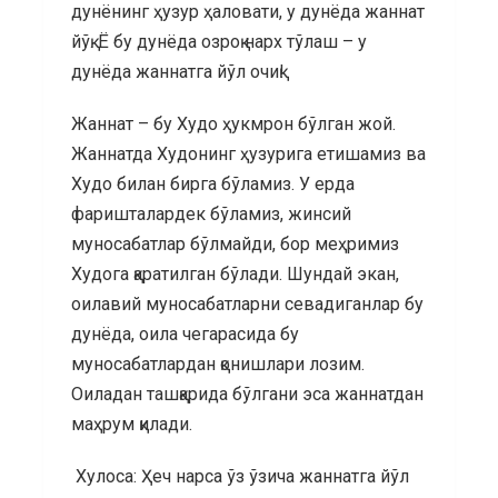
дунёнинг ҳузур ҳаловати, у дунёда жаннат
йўқ. Ё бу дунёда озроқ нарх тўлаш – у
дунёда жаннатга йўл очиқ!
Жаннат – бу Худо ҳукмрон бўлган жой.
Жаннатда Худонинг ҳузурига етишамиз ва
Худо билан бирга бўламиз. У ерда
фаришталардек бўламиз, жинсий
муносабатлар бўлмайди, бор меҳримиз
Худога қаратилган бўлади. Шундай экан,
оилавий муносабатларни севадиганлар бу
дунёда, оила чегарасида бу
муносабатлардан қонишлари лозим.
Оиладан ташқарида бўлгани эса жаннатдан
маҳрум қилади.
Хулоса: Ҳеч нарса ўз ўзича жаннатга йўл