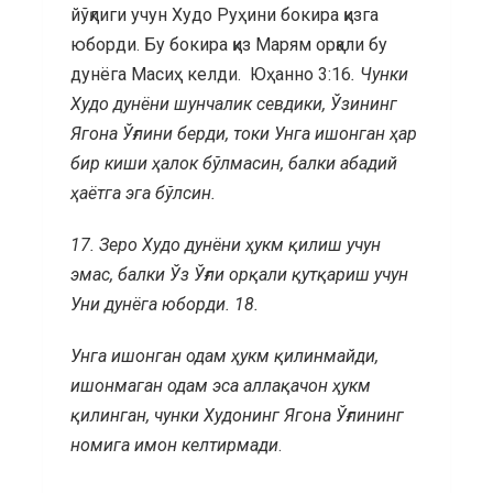
йўқлиги учун Худо Руҳини бокира қизга
юборди. Бу бокира қиз Марям орқали бу
дунёга Масиҳ келди. Юҳанно 3:16
.
Чунки
Худо дунёни шунчалик севдики, Ўзининг
Ягона Ўғлини берди, токи Унга ишонган ҳар
бир киши ҳалок бўлмасин, балки абадий
ҳаётга эга бўлсин.
17.
Зеро Худо дунёни ҳукм қилиш учун
эмас, балки Ўз Ўғли орқали қутқариш учун
Уни дунёга юборди.
18.
Унга ишонган одам ҳукм қилинмайди,
ишонмаган одам эса аллақачон ҳукм
қилинган, чунки Худонинг Ягона Ўғлининг
номига имон келтирмади
.