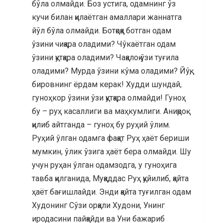
бўла олмайди. Боз устига, одамнинг ўз
кучи билан қилаётган амаллари жаннатга
йўл бўла олмайди. Ботқоққа ботган одам
ўзини чиқара оладими? Чўкаётган одам
ўзини қутқара оладими? Чақалоқ ўзи туғила
оладими? Мурда ўзини кўма оладими? Йўқ,
бировнинг ёрдам керак! Худди шундай,
гуноҳкор ўзини ўзи қутқара олмайди! Гуноҳ
бу – руҳ касаллиги ва маҳкумлиги. Аниқроқ
қилиб айтганда – гуноҳ бу руҳий ўлим.
Руҳий ўлган одамга фақат Руҳ ҳаёт бериши
мумкин, ўлик ўзига ҳаёт бера олмайди. Шу
учун руҳан ўлган одамзодга, у гуноҳига
тавба қилганида, Муқаддас Руҳ қуйилиб, қайта
ҳаёт бағишлайди. Энди қайта туғилган одам
Худонинг Сўзи орқали Худони, Унинг
иродасини пайқайди ва Уни бажариб