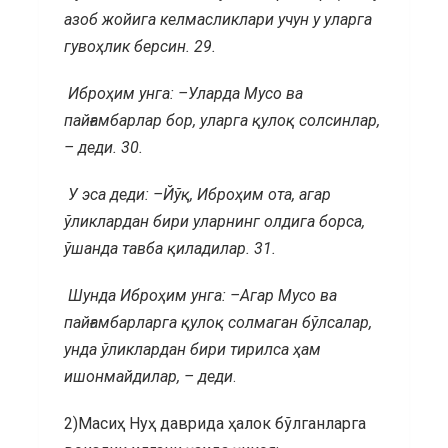
азоб жойига келмасликлари учун у уларга
гувоҳлик берсин.
29.
Иброҳим унга: –Уларда Мусо ва
пайғамбарлар бор, уларга қулоқ солсинлар,
– деди. 30.
У эса деди: –Йўқ, Иброҳим ота, агар
ўликлардан бири уларнинг олдига борса,
ўшанда тавба қиладилар. 31.
Шунда Иброҳим унга: –Агар Мусо ва
пайғамбарларга қулоқ солмаган бўлсалар,
унда ўликлардан бири тирилса ҳам
ишонмайдилар, – деди
.
2)Масиҳ Нуҳ даврида ҳалок бўлганларга