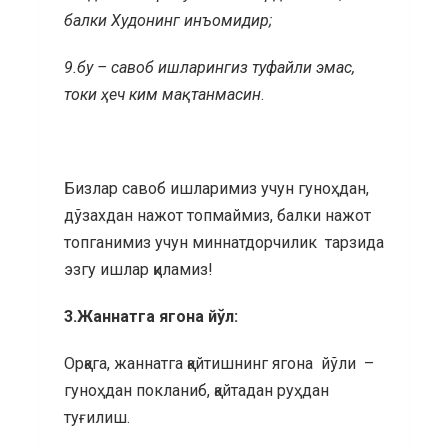
балки Худонинг инъомидир;
9.бу – савоб ишларингиз туфайли эмас,
токи ҳеч ким мақтанмасин
.
Бизлар савоб ишларимиз учун гуноҳдан,
дўзахдан нажот топмаймиз, балки нажот
топганимиз учун миннатдорчилик тарзида
эзгу ишлар қиламиз!
3.Жаннатга ягона йўл:
Орқага, жаннатга қайтишнинг ягона йўли –
гуноҳдан покланиб, қайтадан руҳдан
туғилиш.