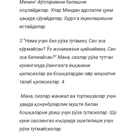
Менинг йўлларимни билишни
хоҳлайдилар. Улар Мендан адолатли ҳукм
ҳақида сўрайдилар, Худога яқинлашишни
истайдилар.
3.
“Нима учун биз рўза тутамиз, Сен эса
кўрмайсан? Ўз жонимизни қийнаймиз, Сен
эса билмайсан?” Мана, сизлар рўза тутган
кунингизда ўзингизга ёққанини
қиласизлар ва бошқалардан оғир меҳнатни
талаб қиласизлар.
4.
Мана, сизлар жанжал ва тортишувлар учун
ҳамда қонунбузарлик мушти билан
бошқаларни уриш учун рўза тутасизлар. Шу
куни овозингиз юқорида эшитилиши учун
рўза тутмайсизлар
.