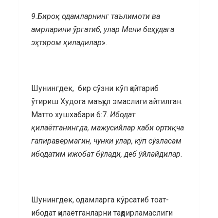
9.
Бироқ одамларнинг таълимоти ва
амрларини ўргатиб, улар Мени беҳудага
эҳтиром қиладилар
».
Шунингдек, бир сўзни кўп қайтариб
ўтириш Худога маъқул эмаслиги айтилган.
Матто хушхабари 6:7.
Ибодат
қилаётганингда, мажусийлар каби ортиқча
гапиравермагин, чунки улар, кўп сўзласам
ибодатим ижобат бўлади, деб ўйлайдилар
.
Шунингдек, одамларга кўрсатиб тоат-
ибодат қилаётганларни тақдирламаслиги