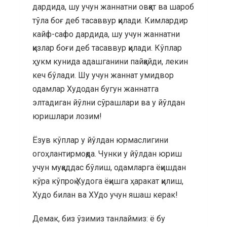
дардида, шу учун жаннатни овқат ва шароб
тўла боғ деб тасаввур қилади. Кимлардир
кайф-сафо дардида, шу учун жаннатни
қизлар боғи деб тасаввур қилади. Кўплар
ҳукм кунида адашганини пайқайди, лекин
кеч бўлади. Шу учун жаннат умидвор
одамлар Худодан бугун жаннатга
элтадиган йўлни сўрашлари ва у йўлдан
юришлари лозим!
Ёзув кўплар у йўлдан юрмаслигини
огоҳлантирмоқда. Чунки у йўлдан юриш
учун муқаддас бўлиш, одамларга ёқишдан
кўра кўпроқ Худога ёқишга ҳаракат қилиш,
Худо билан ва ХУдо учун яшаш керак!
Демак, биз ўзимиз танлаймиз: ё бу