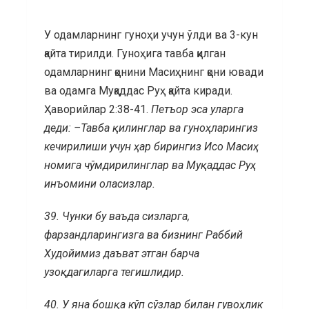
У одамларнинг гуноҳи учун ўлди ва 3-кун
қайта тирилди. Гуноҳига тавба қилган
одамларнинг қонини Масиҳнинг қони ювади
ва одамга Муқаддас Руҳ қайта киради.
Ҳаворийлар 2:38-41.
Петъор эса уларга
деди: –Тавба қилинглар ва гуноҳларингиз
кечирилиши учун ҳар бирингиз Исо Масиҳ
номига чўмдирилинглар ва Муқаддас Руҳ
инъомини оласизлар.
39.
Чунки бу ваъда сизларга,
фарзандларингизга ва бизнинг Раббий
Худойимиз даъват этган барча
узоқдагиларга тегишлидир.
40.
У яна бошқа кўп сўзлар билан гувоҳлик