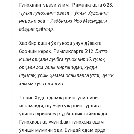
Гуноҳнинг эвази ўлим. Римликларга 6:23.
Чунки гуноҳнинг эвази – ўлим, Худонинг
инъоми эса – Раббимиз Исо Масиҳдаги
абадий ҳаётдир
.
Ҳар бир киши ўз гуноҳи учун дўзахга
бориши керак. Римликларга 5:12.
Б
итта
киши орқали дунёга гуноҳ кириб, гуноҳ
орқали эса ўлим кирганидай, худди
шундай, ўлим ҳамма одамларга ўтди, чунки
ҳамма гуноҳ қилган
.
Лекин Худо одамларнинг ўлишини
истамайди, шу учун уларнинг ўрнига
ўлишга ўринбосар қурбонлик тайинлади.
Гуноҳкорлар учун фақат гуноҳсиз одам
ўлиши мумкин эди. Бундай одам ерда