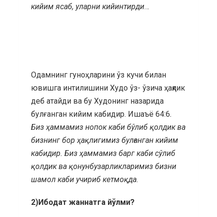
кийим ясаб, уларни кийинтирди
…
Одамнинг гуноҳларини ўз кучи билан
ювишга интилишини Худо ўз- ўзича ҳақлик
деб атайди ва бу Худонинг назарида
булғанган кийим кабидир. Ишаъё 64:6
.
Биз ҳаммамиз нопок каби бўлиб қолдик ва
бизнинг бор ҳақлигимиз булғанган кийим
кабидир. Биз ҳаммамиз барг каби сўлиб
қолдик ва қонунбузарликларимиз бизни
шамол каби учириб кетмоқда
.
2)Ибодат жаннатга йўлми?