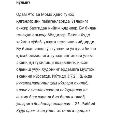
йўлми?
Одам Ато ва Момо Ҳаво гуноҳ
қилганларини пайқаганларида, ўзларига
анжир баргидан кийим қилдилар. Бу билан
гуноҳни ёпмоқчи бўлдилар. Лекин Худо
ҳайвон сўйиб, уларга терисини кийдирди.
Бу билан инсон ўз гуноҳини ўз кучи билан
қоплай олмаслиги, гуноҳнинг эвази ўлим
экани, қон тўкилиши лозимлиги, инсон
оқланиш учун Худонинг ёрдамига муҳтож
эканини кўрсатди. Ибтидо 3:7,21.
Шунда
иккаловларининг ҳам кўзлари очилиб,
яланғоч эканликларини пайқадилар ва
анжир баргларини бир-бирига тикиб,
ўзларига белбоғлар ясадилар. …21.
Раббий
Худо одамга ва унинг хотинига теридан