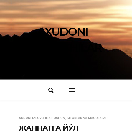
XUDONI
IZLOVCHILAR
XUDONI IZLOVCHILAR UCHUN
,
KITOBLAR VA MAQOLALAR
ЖАННАТГА ЙЎЛ