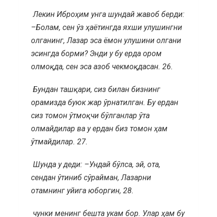
Лекин Иброҳим унга шундай жавоб берди:
–Болам, сен ўз ҳаётингда яхши улушингни
олганинг, Лазар эса ёмон улушини олгани
эсингда борми? Энди у бу ерда ором
олмоқда, сен эса азоб чекмоқдасан.
26.
Бундан ташқари, сиз билан бизнинг
орамизда буюк жар ўрнатилган. Бу ердан
сиз томон ўтмоқчи бўлганлар ўта
олмайдилар ва у ердан биз томон ҳам
ўтмайдилар. 27.
Шунда у деди: –Ундай бўлса, эй, ота,
сендан ўтиниб сўрайман, Лазарни
отамнинг уйига юборгин,
28.
чунки менинг бешта укам бор. Улар ҳам бу