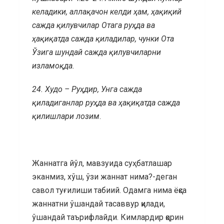
келадики, аллақачон келди ҳам, ҳақиқий
сажда қилувчилар Отага руҳда ва
ҳақиқатда сажда қиладилар, чунки Ота
Ўзига шундай сажда қилувчиларни
изламоқда.
24.
Худо – Руҳдир, Унга сажда
қиладиганлар руҳда ва ҳақиқатда сажда
қилишлари лозим
.
Жаннатга йўл, мавзуида суҳбатлашар
эканмиз, хўш, ўзи жаннат нима?-деган
савол туғилиши табиий. Одамга нима ёқса
жаннатни ўшандай тасаввур қилади,
ўшандай таърифлайди. Кимлардир қорин