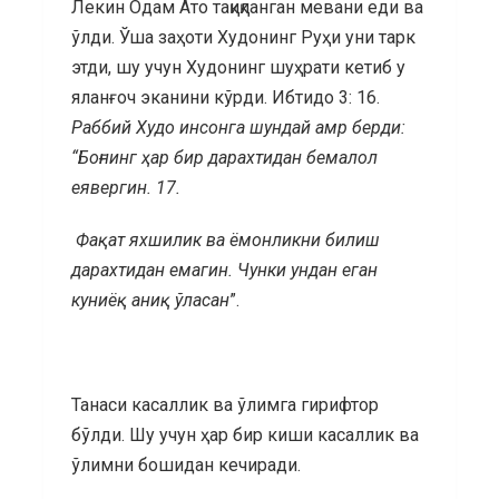
Лекин Одам Ато тақиқланган мевани еди ва
ўлди. Ўша заҳоти Худонинг Руҳи уни тарк
этди, шу учун Худонинг шуҳрати кетиб у
яланғоч эканини кўрди. Ибтидо 3: 16.
Раббий Худо инсонга шундай амр берди:
“Боғнинг ҳар бир дарахтидан бемалол
еявергин. 17.
Фақат яхшилик ва ёмонликни билиш
дарахтидан емагин. Чунки ундан еган
куниёқ аниқ ўласан
”.
Танаси касаллик ва ўлимга гирифтор
бўлди. Шу учун ҳар бир киши касаллик ва
ўлимни бошидан кечиради.