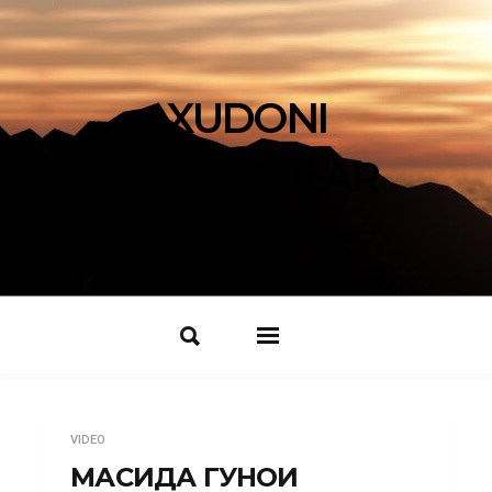
XUDONI
IZLOVCHILAR
VIDEO
МАСИҲДА ГУНОҲИ