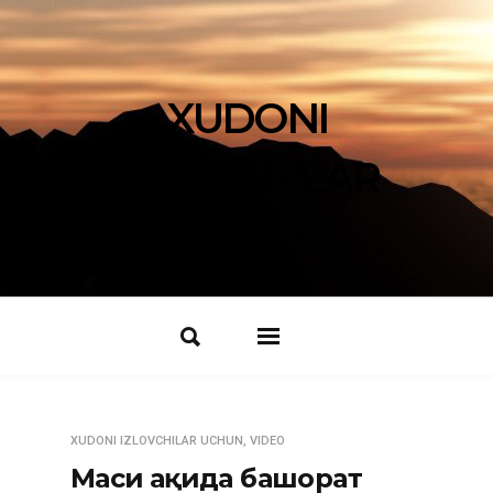
XUDONI
IZLOVCHILAR
XUDONI IZLOVCHILAR UCHUN
,
VIDEO
Масиҳ ҳақида башорат