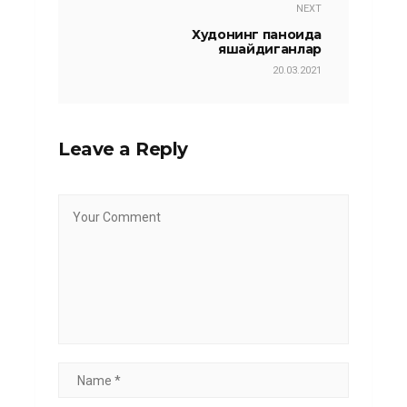
NEXT
Худонинг паноҳида
яшайдиганлар
20.03.2021
Leave a Reply