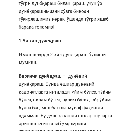
тўғри дунёқараш билан қараш учун ўз
дунёқарашимизни сўзга биноан
тўғирлашимиз керак, ўшанда тўғри яшаб
барака топамиз!
1.Уч хил дунёқараш
Имонлиларда 3 хил дунёқараш бўлиши
мумкин.
Биринчи дунёқараш
– дунёвий
дунёқараш. Бунда ёшлар дунёвий
қадриятларга интилади: уйим бўлса, тўйим
бўлса, оилам бўлса, пулим бўлса, обрўйим
бўлса бас, мен бахтли, муваффақиятли
одамман. Бу дунёқарашли ёшлар шуларга
эришишга интилиб умрларини