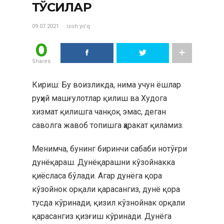
ТЎСИҚЛАР
09.07.2021
izoh yo'q
0
Shares
Кириш: Бу воизликда, нима учун ёшлар
руҳий машғулотлар қилиш ва Худога
хизмат қилишга чанқоқ эмас, деган
саволга жавоб топишга ҳаракат қиламиз.
Менимча, бунинг биринчи сабаби нотўғри
дунёқараш. Дунёқарашни кўзойнакка
қиёсласа бўлади. Агар дунёга қора
кўзойнок орқали қарасангиз, дунё қора
тусда кўринади, қизил кўзнойнак орқали
қарасангиз қизғиш кўринади. Дунёга