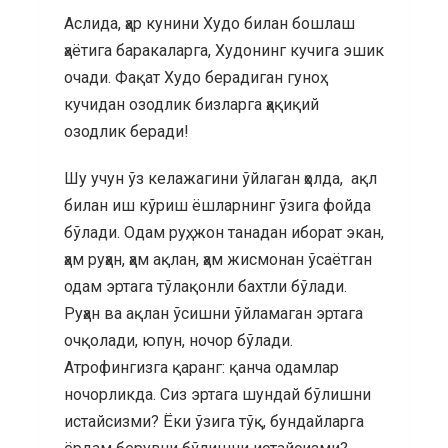
Аслида, ҳар кунини Худо билан бошлаш
ҳаётига баракаларга, Худонинг кучига эшик
очади. Фақат Худо берадиган гуноҳ
кучидан озодлик бизларга ҳақиқий
озодлик беради!
Шу учун ўз келажагини ўйлаган ҳолда, ақл
билан иш кўриш ёшларнинг ўзига фойда
бўлади. Одам руҳ, жон танадан иборат экан,
ҳам руҳан, ҳам ақлан, ҳам жисмонан ўсаётган
одам эртага тўлақонли бахтли бўлади.
Руҳан ва ақлан ўсишни ўйламаган эртага
очқолади, юпун, ночор бўлади.
Атрофингизга қаранг: қанча одамлар
ночорликда. Сиз эртага шундай бўлишни
истайсизми? Ёки ўзига тўқ, бундайларга