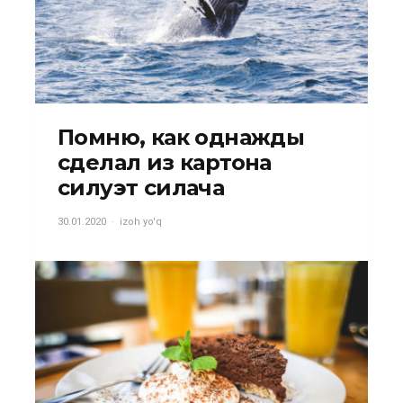
Помню, как однажды
сделал из картона
силуэт силача
30.01.2020
izoh yo'q