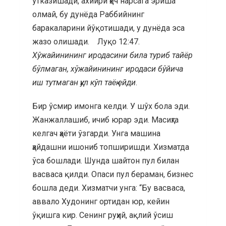
ўтказишади, ахийри ҳеч нарсага эриша
олмай, бу дунёда Раббийнинг
баракаларини йўқотишади, у дунёда эса
жазо олишади. Луқо 12:47.
Хўжайинининг иродасини била туриб тайёр
бўлмаган, хўжайинининг иродаси бўйича
иш тутмаган қул кўп таёқ ейди
.
Бир ўсмир имонга келди. У шўх бола эди.
Жанжаллашиб, ичиб юрар эди. Масиҳга
келгач ҳаёти ўзгарди. Унга машина
ҳайдашни ишониб топширишди. Хизматда
ўса бошлади. Шунда шайтон пул билан
васваса қилди. Опаси пул бераман, бизнес
бошла деди. Хизматчи унга: “Бу васваса,
аввало Худонинг ортидан юр, кейин
ўқишга кир. Сенинг руҳий, ақлий ўсиш