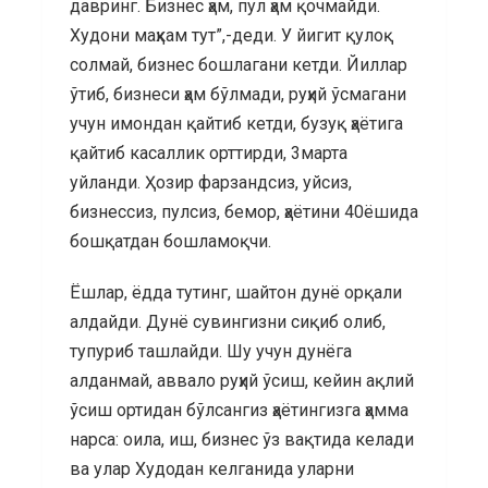
давринг. Бизнес ҳам, пул ҳам қочмайди.
Худони маҳкам тут”,-деди. У йигит қулоқ
солмай, бизнес бошлагани кетди. Йиллар
ўтиб, бизнеси ҳам бўлмади, руҳий ўсмагани
учун имондан қайтиб кетди, бузуқ ҳаётига
қайтиб касаллик орттирди, 3марта
уйланди. Ҳозир фарзандсиз, уйсиз,
бизнессиз, пулсиз, бемор, ҳаётини 40ёшида
бошқатдан бошламоқчи.
Ёшлар, ёдда тутинг, шайтон дунё орқали
алдайди. Дунё сувингизни сиқиб олиб,
тупуриб ташлайди. Шу учун дунёга
алданмай, аввало руҳий ўсиш, кейин ақлий
ўсиш ортидан бўлсангиз ҳаётингизга ҳамма
нарса: оила, иш, бизнес ўз вақтида келади
ва улар Худодан келганида уларни