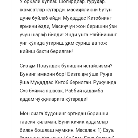
У орқали кўплаб шогирдлар, гуруҳлар,
жамоатлар кўтарди, масиҳийликни бутун
дунё бўйлаб ёйди. Муқаддас Китобнинг
ярмини ёзди, Масиҳ учун жон беришни ўзи
учун шараф билди! Энди унга Раббийнинг
ўнг қўлида ўтириш, ҳукм суриш ва тож
кийиш бахти берилган!
Сиз ҳам Повулдек бўлишни истайсизми?
Бунинг имкони бор! Бизга ҳам ўша Руҳ ва
ўша Муқаддас Китоб берилган. Руҳ кучида
Сўз бўйича яшасак, Раббий қадамба
қадам чўққиларига кўтаради!
Мен сизга Худонинг ортидан боришни
тавсия қиламан. Буни кичик қадамлар
билан бошлаш мумкин. Масалан: 1) Ёзув