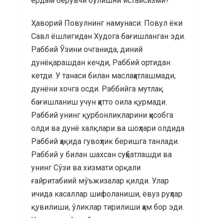
ёрдам берувчи бўлишни истайсизми?
Ҳаворий Повулнинг намунаси: Повул ёки
Савл ёшлигидан Худога бағишланган эди.
Раббий Ўзини очганида, диний
дунёқарашдан кечди, Раббий ортидан
кетди. У танаси билан маслаҳатлашмади,
дунёни хочга осди. Раббийга мутлақ
бағишланиш учун ҳатто оила қурмади.
Раббий унинг қурбонликларини ҳисобга
олди ва дунё халқлари ва шоҳлари олдида
Раббий ҳақида гувоҳлик беришга танлади.
Раббий у билан шахсан суҳбатлашди ва
унинг Сўзи ва хизмати орқали
ғайритабиий мўъжизалар қилди. Улар
ичида касаллар шифоланиши, ёвуз руҳлар
қувилиши, ўликлар тирилиши ҳам бор эди.