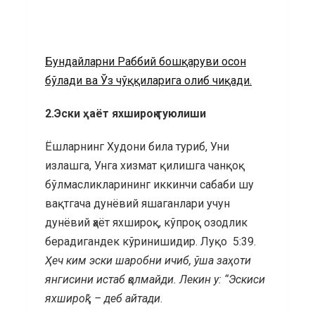
Бундайларни Раббий бошқаруви осон
бўлади ва Ўз чўққиларига олиб чиқади.
2.Эски ҳаёт яхшироқ туюлиши
Ёшларнинг Худони била туриб, Уни
излашга, Унга хизмат қилишга чанқоқ
бўлмасликларининг иккинчи сабаби шу
вақтгача дунёвий яшаганлари учун
дунёвий ҳаёт яхшироқ, кўпроқ озодлик
берадигандек кўринишидир. Луқо 5:39.
Ҳеч ким эски шаробни ичиб, ўша заҳоти
янгисини истаб қолмайди.
Лекин у: “Эскиси
яхшироқ”, – деб айтади
.