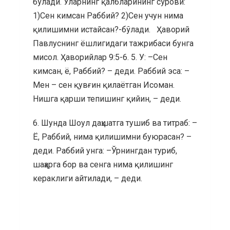
бўлади. Уларнинг қалбларининг сўрови:
1)Сен кимсан Раббий? 2)Сен учун нима
қилишимни истайсан?-бўлади. Ҳаворий
Павлуснинг ёшлигидаги тажрибаси бунга
мисол. Ҳаворийлар 9:5-6. 5. У: –Сен
кимсан, ё, Раббий? – деди. Раббий эса: –
Мен – сен қувғин қилаётган Исоман.
Нишга қарши тепишинг қийин, – деди.
6. Шунда Шоул даҳшатга тушиб ва титраб: –
Ё, Раббий, нима қилишимни буюрасан? –
деди. Раббий унга: –Ўрнингдан туриб,
шаҳарга бор ва сенга нима қилишинг
кераклиги айтилади, – деди.