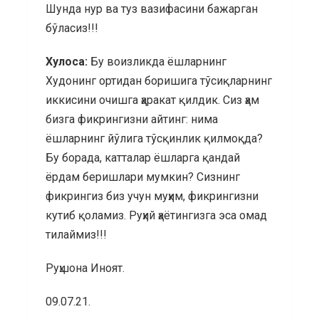
Шунда нур ва туз вазифасини бажарган
бўласиз!!!
Хулоса:
Бу воизликда ёшларнинг
Худонинг ортидан боришига тўсиқларнинг
иккисини очишга ҳаракат қилдик. Сиз ҳам
бизга фикрингизни айтинг: нима
ёшларнинг йўлига тўсқинлик қилмоқда?
Бу борада, катталар ёшларга қандай
ёрдам беришлари мумкин? Сизнинг
фикрингиз биз учун муҳим, фикрингизни
кутиб қоламиз. Руҳий ҳаётингизга эса омад
тилаймиз!!!
Руҳшона Иноят.
09.07.21.