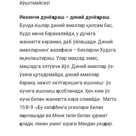
йўқотмайсиз!
Иккинчи дунёқараш – диний дунёқараш.
Бунда ёшлар диний амаллар қилсам бас,
Худо мени баракалайди, у дунёга
жаннатга кираман, деб ўйлашади. Диний
амалларнинг вазифаси – бизларни Худога
яқинлаштириш. Улар мақсад эмас,
мақсадга элтувчи йўл. Диний амаллар ўз-
ўзича қутқармайди, диний амаллар
барака, нажот келтиришига ишониш- ўз
кучига ишониш ҳисобланади. Ҳеч ким ўз
кучи билан жаннатга кира олмайди. Матто
15:8-9. «
Бу халқ Менга оғизлари билан
яқинлашади ва Мени тили билан ҳурмат
қилади, лекин унинг юраги Мендан узоқдир.