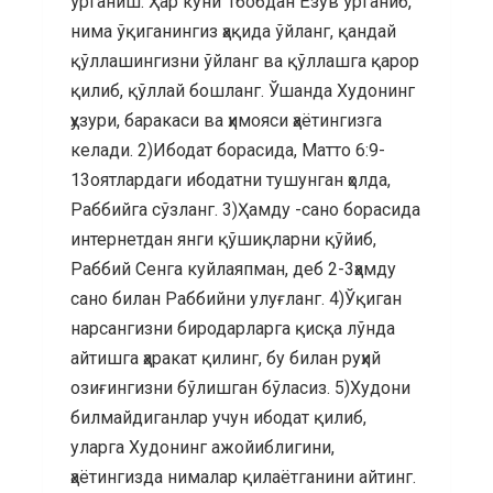
ўрганиш: Ҳар куни 1бобдан Ёзув ўрганиб,
нима ўқиганингиз ҳақида ўйланг, қандай
қўллашингизни ўйланг ва қўллашга қарор
қилиб, қўллай бошланг. Ўшанда Худонинг
ҳузури, баракаси ва ҳимояси ҳаётингизга
келади. 2)Ибодат борасида, Матто 6:9-
13оятлардаги ибодатни тушунган ҳолда,
Раббийга сўзланг. 3)Ҳамду -сано борасида
интернетдан янги қўшиқларни қўйиб,
Раббий Сенга куйлаяпман, деб 2-3ҳамду
сано билан Раббийни улуғланг. 4)Ўқиган
нарсангизни биродарларга қисқа лўнда
айтишга ҳаракат қилинг, бу билан руҳий
озиғингизни бўлишган бўласиз. 5)Худони
билмайдиганлар учун ибодат қилиб,
уларга Худонинг ажойиблигини,
ҳаётингизда нималар қилаётганини айтинг.