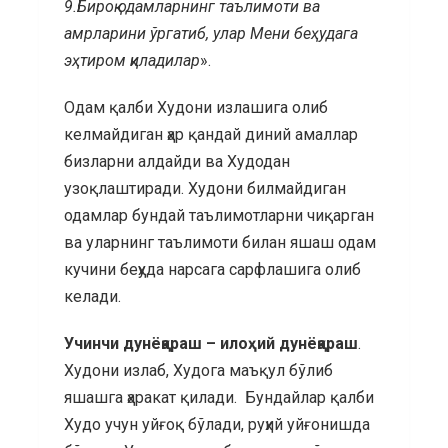
9.
Бироқ одамларнинг таълимоти ва
амрларини ўргатиб, улар Мени беҳудага
эҳтиром қиладилар
».
Одам қалби Худони излашига олиб
келмайдиган ҳар қандай диний амаллар
бизларни алдайди ва Худодан
узоқлаштиради. Худони билмайдиган
одамлар бундай таълимотларни чиқарган
ва уларнинг таълимоти билан яшаш одам
кучини беҳуда нарсага сарфлашига олиб
келади.
Учинчи дунёқараш – илоҳий дунёқараш
.
Худони излаб, Худога маъқул бўлиб
яшашга ҳаракат қилади. Бундайлар қалби
Худо учун уйғоқ бўлади, руҳий уйғонишда