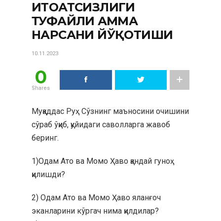
ИТОАТСИЗЛИГИ
ТУФАЙЛИ ҲАММА
НАРСАНИ ЙЎҚОТИШИ
10.11.2023
0
Shares
Муқаддас Руҳ Сўзнинг маъносини очишини
сўраб ўқиб, қуйидаги саволларга жавоб
беринг.
1)Одам Ато ва Момо Ҳаво қандай гуноҳ
қилишди?
2) Одам Ато ва Момо Ҳаво яланғоч
эканларини кўргач нима қилдилар?