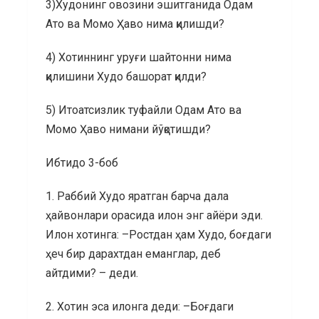
3)Худонинг овозини эшитганида Одам
Ато ва Момо Ҳаво нима қилишди?
4) Хотиннинг уруғи шайтонни нима
қилишини Худо башорат қилди?
5) Итоатсизлик туфайли Одам Ато ва
Момо Ҳаво нимани йўқотишди?
Ибтидо 3-боб
1. Раббий Худо яратган барча дала
ҳайвонлари орасида илон энг айёри эди.
Илон хотинга: –Ростдан ҳам Худо, боғдаги
ҳеч бир дарахтдан еманглар, деб
айтдими? – деди.
2. Хотин эса илонга деди: –Боғдаги