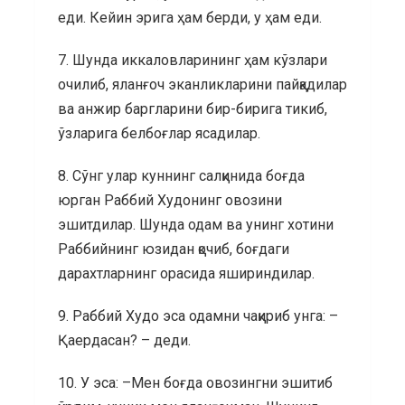
еди. Кейин эрига ҳам берди, у ҳам еди.
7. Шунда иккаловларининг ҳам кўзлари
очилиб, яланғоч эканликларини пайқадилар
ва анжир баргларини бир-бирига тикиб,
ўзларига белбоғлар ясадилар.
8. Сўнг улар куннинг салқинида боғда
юрган Раббий Худонинг овозини
эшитдилар. Шунда одам ва унинг хотини
Раббийнинг юзидан қочиб, боғдаги
дарахтларнинг орасида яшириндилар.
9. Раббий Худо эса одамни чақириб унга: –
Қаердасан? – деди.
10. У эса: –Мен боғда овозингни эшитиб