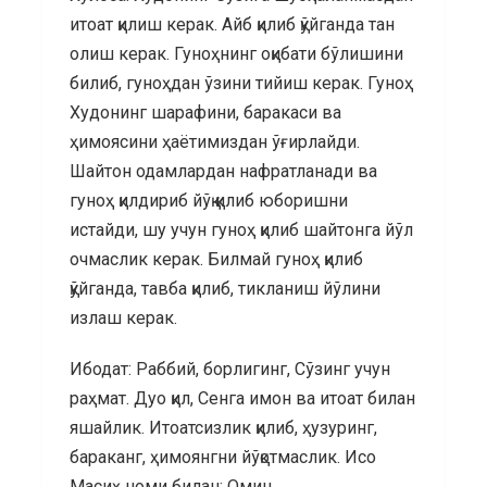
итоат қилиш керак. Айб қилиб қўйганда тан
олиш керак. Гуноҳнинг оқибати бўлишини
билиб, гуноҳдан ўзини тийиш керак. Гуноҳ
Худонинг шарафини, баракаси ва
ҳимоясини ҳаётимиздан ўғирлайди.
Шайтон одамлардан нафратланади ва
гуноҳ қилдириб йўқ қилиб юборишни
истайди, шу учун гуноҳ қилиб шайтонга йўл
очмаслик керак. Билмай гуноҳ қилиб
қўйганда, тавба қилиб, тикланиш йўлини
излаш керак.
Ибодат: Раббий, борлигинг, Сўзинг учун
раҳмат. Дуо қил, Сенга имон ва итоат билан
яшайлик. Итоатсизлик қилиб, ҳузуринг,
бараканг, ҳимоянгни йўқотмаслик. Исо
Масиҳ номи билан: Омин.