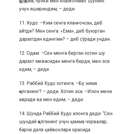
қўрқдим, чунки мен яланғочман. Шунинг
учун яшириндим, – деди.
11. Худо: –Ким сенга яланғочсан, деб
айтди? Мен сенга: «Ема», деб буюрган
дарахтдан едингми? – деб сўради ундан.
12. Одам: –Сен менга берган хотин шу
дарахт мевасидан менга берди, мен эса
едим, – деди.
13. Раббий Худо хотинга: –Бу нима
қилганинг? – деди. Хотин эса: –Илон мени
авради ва мен едим, – деди.
14. Шунда Раббий Худо илонга деди: “Сен
шундай қилганинг учун ҳамма чорвалар,
барча дала ҳайвонлари орасида