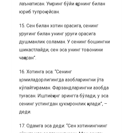
лаънатисан. Умринг бўйи қорнинг билан
юриб тупроқ ейсан.
15. Сен билан хотин орасига, сенинг
уруғинг билан унинг уруғи орасига
душманлик соламан. У сенинг бошингни
шикастлайди, сен эса унинг товонини
чақасан”.
16. Хотинга эса: “Сенинг
ҳомиладорлигингда азобларингни ўта
кўпайтираман. Фарзандларингни азобда
туғасан. Иштиёқинг эрингга бўлади, у эса
сенинг устингдан ҳукмронлик қилади”, –
деди.
17. Одамга эса деди: “Сен хотинингнинг