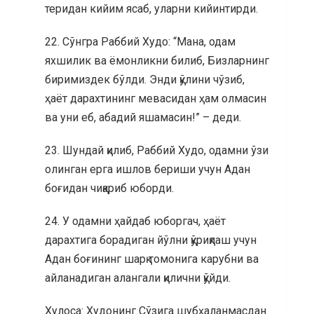
теридан кийим ясаб, уларни кийинтирди.
22. Сўнгра Раббий Худо: “Мана, одам
яхшилик ва ёмонликни билиб, Бизларнинг
биримиздек бўлди. Энди қўлини чўзиб,
ҳаёт дарахтининг мевасидан ҳам олмасин
ва уни еб, абадий яшамасин!” – деди.
23. Шундай қилиб, Раббий Худо, одамни ўзи
олинган ерга ишлов бериши учун Адан
боғидан чиқариб юборди.
24. У одамни ҳайдаб юборгач, ҳаёт
дарахтига борадиган йўлни қўриқлаш учун
Адан боғининг шарқ томонига карубни ва
айланадиган алангали қилични қўйди.
Хулоса: Худонинг Сўзига шубҳаланмасдан