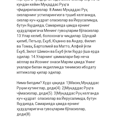
кундан кейин Муқаддас Руҳга
чўмдириласизлар. 8.Аммо Муқаддас Руҳ
сизларнинг устиларингизга тушиб келганида,
сизлар куч-қудрат оласизлар ва Йерусалимда,
бутун Яҳудияда, Самарияда ҳамда ернинг
ҳудудларигача Менинг гувоҳларим бўласизлар.
13.Улар келиб, болохонага чиқдилар. Шундай
қилиб, Петьор, Ёқуб, Юҳанно ва Андер, Филип
ва Томаҳ, Бартолмей ва Матто, Алфей ўғли
Ёқуб, Зилот Шимон ва Ёқуб ўғли Яҳудо ўша ерда
эдилар. 14.Уларнинг ҳаммалари бир неча
аёллар ва Исонинг онаси Марям ҳамда Унинг
укалари билан якдилликда тинимсиз ибодату
илтижолар қилар эдилар.
Нима билдим? Худо ҳақида: 1)Масиҳ Муқаддас
Руҳни кутинглар, деди(4). 2)Муқаддас Руҳга
чўмасизлар, деди(5). 3)Муқаддас Руҳ келганда
куч-қудрат оласизлар ва Йерусалимда, бутун
Яҳудияда, Самарияда ҳамда ернинг
ҳудудларигача гувоҳларим бўласизлар,
деди(8).