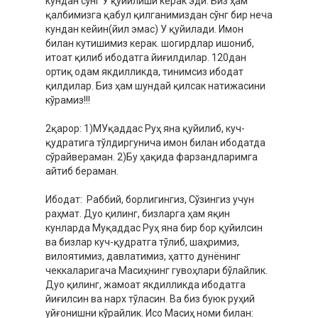
кундан сўнг У қуйилиши керак эди. Биз ҳам
қалбимизга қабул қилганимиздан сўнг бир неча
кундан кейин(йил эмас) У қуйилади. Имон
билан кутишимиз керак. шогирдлар ишониб,
итоат қилиб ибодатга йиғилдилар. 120дан
ортиқ одам якдилликда, тинимсиз ибодат
қилдилар. Биз ҳам шундай қилсак натижасини
кўрамиз!!!
2қарор: 1)МУқаддас Руҳ яна қуйилиб, куч-
қудратига тўлдиргунича имон билан ибодатда
сўрайвераман. 2)Бу ҳақида фарзандларимга
айтиб бераман.
Ибодат: Раббий, борлигингиз, Сўзингиз учун
раҳмат. Дуо қилинг, бизларга ҳам яқин
кунларда Муқаддас Руҳ яна бир бор қуйилсин
ва бизлар куч-қудратга тўлиб, шаҳримиз,
вилоятимиз, давлатимиз, ҳатто дунёнинг
чеккаларигача Масиҳнинг гувоҳлари бўлайлик.
Дуо қилинг, жамоат якдилликда ибодатга
йиғилсин ва нарх тўласин. Ва биз буюк руҳий
уйғонишни кўрайлик. Исо Масиҳ номи билан: