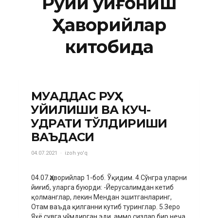
Руҳий уйғониш
Ҳаворийлар
китобида
МУҚАДДАС РУҲ
ҚУЙИЛИШИ ВА КУЧ-
ҚУДРАТИ ТЎЛДИРИШИ
ВАЪДАСИ
04.07.2021
izoh yo'q
04.07.Ҳаворийлар 1-боб. Ўқидим. 4.Сўнгра уларни
йиғиб, уларга буюрди: -Йерусалимдан кетиб
қолманглар, лекин Мендан эшитганларинг,
Отам ваъда қилганни кутиб туринглар. 5.Зеро
Яҳё сувга чўмдирган эди, аммо сизлар бир неча