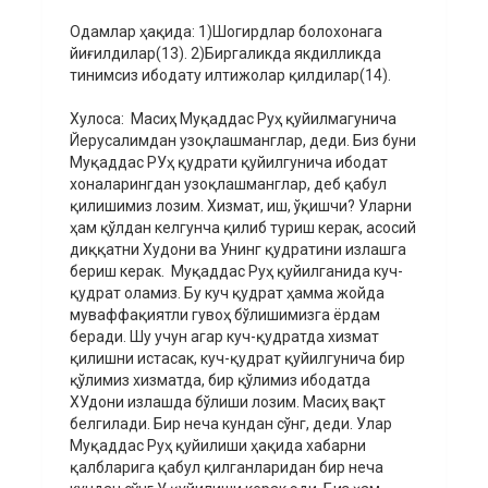
Одамлар ҳақида: 1)Шогирдлар болохонага
йиғилдилар(13). 2)Биргаликда якдилликда
тинимсиз ибодату илтижолар қилдилар(14).
Хулоса: Масиҳ Муқаддас Руҳ қуйилмагунича
Йерусалимдан узоқлашманглар, деди. Биз буни
Муқаддас РУҳ қудрати қуйилгунича ибодат
хоналарингдан узоқлашманглар, деб қабул
қилишимиз лозим. Хизмат, иш, ўқишчи? Уларни
ҳам қўлдан келгунча қилиб туриш керак, асосий
диққатни Худони ва Унинг қудратини излашга
бериш керак. Муқаддас Руҳ қуйилганида куч-
қудрат оламиз. Бу куч қудрат ҳамма жойда
муваффақиятли гувоҳ бўлишимизга ёрдам
беради. Шу учун агар куч-қудратда хизмат
қилишни истасак, куч-қудрат қуйилгунича бир
қўлимиз хизматда, бир қўлимиз ибодатда
ХУдони излашда бўлиши лозим. Масиҳ вақт
белгилади. Бир неча кундан сўнг, деди. Улар
Муқаддас Руҳ қуйилиши ҳақида хабарни
қалбларига қабул қилганларидан бир неча