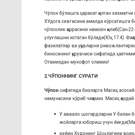
Чўпон бўлишга ҳаракат қилган хизматчи 
ХУдога севгисини амалда кўрсатишга бе
чўпонлик қиррасини намоён қилиб(Сан.22-
улуғлашни истаган бўлади(Юҳ.17:4). Фа
фазилатлар ва уқувларни ривожлантири
биносининг қурувчиси сифатида ҳаётим
Отамиздан мукофот оламиз!
2.ЧЎПОННИНГ СУРАТИ
Чўпон
сифатида бизларга Масиҳ асосий
намунасини кўриб чиқамиз. Масиҳ қандай
У аввало шогирдларни У билан б
жойларга юбориш учун йиғди(Мар
кейин Худонинг Шоҳлигини воизл