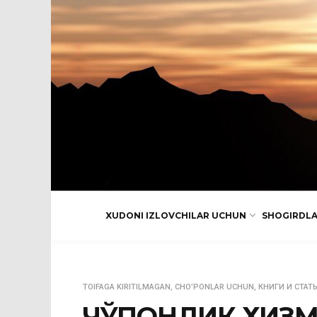
XUDONI IZLOVCHILAR UCHUN
SHOGIRDL
TOIFAGA KIRITILMAGAN
,
CHO’PONLAR UCHUN
,
КНИГИ И СТАТ
ЧЎПОНЛИК ХИЗ