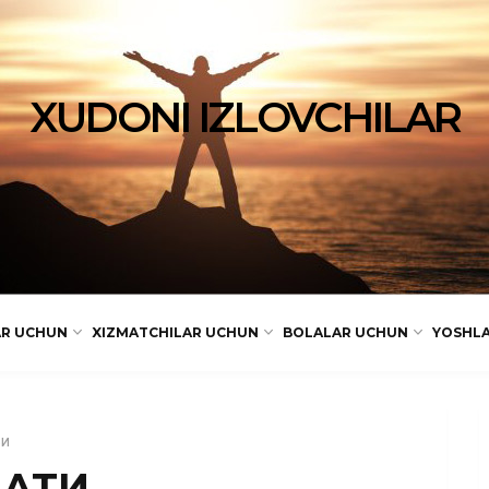
XUDONI IZLOVCHILAR
AR UCHUN
XIZMATCHILAR UCHUN
BOLALAR UCHUN
YOSHL
ЬИ
МАТИ