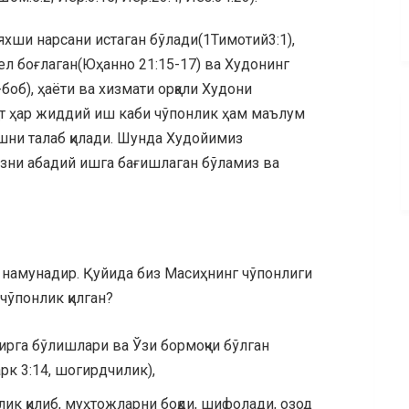
яхши нарсани истаган бўлади(1Тимотий3:1),
л боғлаган(Юҳанно 21:15-17) ва Худонинг
боб), ҳаёти ва хизмати орқали Худони
қат ҳар жиддий иш каби чўпонлик ҳам маълум
шни талаб қилади. Шунда Худойимиз
изни абадий ишга бағишлаган бўламиз ва
 намунадир. Қуйида биз Масиҳнинг чўпонлиги
 чўпонлик қилган?
ирга бўлишлари ва Ўзи бормоқчи бўлган
к 3:14, шогирдчилик),
ик қилиб, муҳтожларни боқди, шифолади, озод