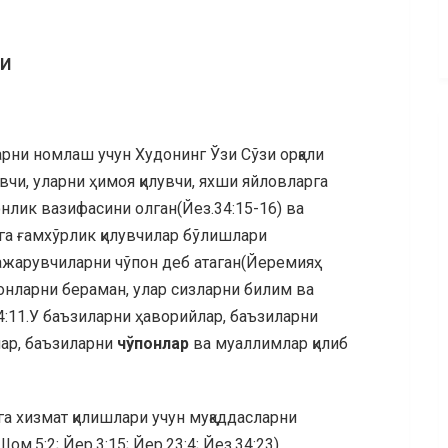
ШИ
арни номлаш учун Худонинг Ўзи Сўзи орқали
увчи, уларни ҳимоя қилувчи, яхши яйловларга
нлик вазифасини олган(Йез.34:15-16) ва
рга ғамхўрлик қилувчилар бўлишлари
бажарувчиларни чўпон деб атаган(Йеремияҳ
онларни бераман, улар сизларни билим ва
4:11.У баъзиларни ҳаворийлар, баъзиларни
ар, баъзиларни
чўпонлар
ва муаллимлар қилиб
а хизмат қилишлари учун муқаддасларни
м.5:2; Йер.3:15; Йер.23:4; Йез.34:23).