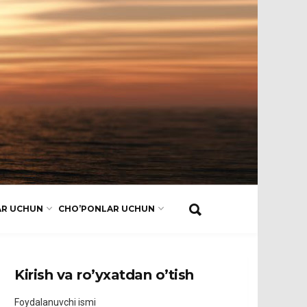
AR UCHUN
CHO’PONLAR UCHUN
Kirish va ro’yxatdan o’tish
Foydalanuvchi ismi