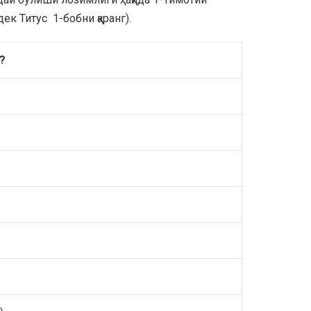
ек Титус 1-бобни қаранг).
?