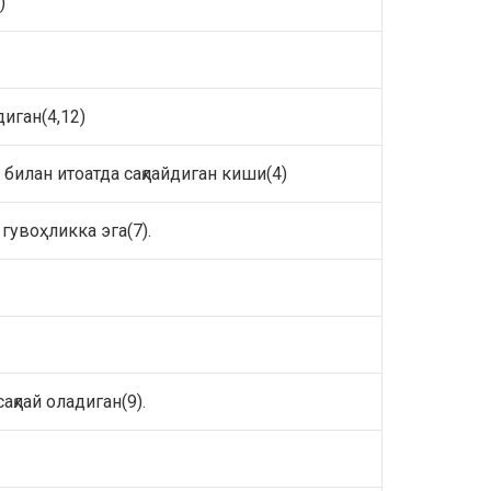
)
иган(4,12)
билан итоатда сақлайдиган киши(4)
гувоҳликка эга(7).
қлай оладиган(9).