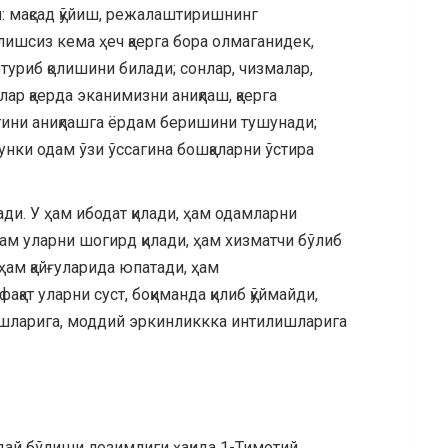
и: мақсад қўйиш, режалаштиришнинг
ишсиз кема ҳеч қаерга бора олмаганидек,
туриб қолишини билади; сонлар, чизмалар,
ар қаерда эканимизни аниқлаш, қаерга
игини аниқлашга ёрдам беришини тушунади;
нки одам ўзи ўссагина бошқаларни ўстира
ди. У ҳам ибодат қилади, ҳам одамларни
ам уларни шогирд қилади, ҳам хизматчи бўлиб
ҳам қайғуларида юпатади, ҳам
қат уларни суст, боқиманда қилиб қўймайди,
ишларига, моддий эркинликкка интилишларига
ндай бўлиши лозимлиги ҳақида 1-Тимотий