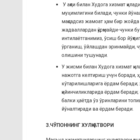
У ақли билан Худога хизмат қилад
муҳимлигини билади, чунки йўнал
мақсадсиз жамоат ҳам бир жойда 
жадваллардан қўрқмайди-чунки бул
интилаётганимиз, ўсиш бор йўқл
ўрганиш, ўйлашдан эринмайди, чу
олишини тушунади.
У жисми билан Худога хизмат қила
нажотга келтириш учун боради, ҳ
кўтарилишларига ёрдам беради; 
қийинчиликларида ёрдам беради; фа
балки ҳаётда ўз ўринларини топ
йўналтиради ва ёрдам беради.
3.ЧЎПОННИНГ ХУЛҚ-АТВОРИ
Масъул хизматчиларнинг хулқ атвори қа