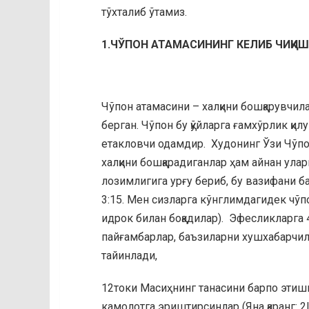
тўхталиб ўтамиз.
1.ЧЎПОН АТАМАСИНИНГ КЕЛИБ ЧИҚИ
Чўпон атамасини – халқини бошқарувчил
берган. Чўпон бу қўйларга ғамхўрлик қил
етакловчи одамдир. Худонинг Ўзи Чўпо
халқини бошқарадиганлар ҳам айнан ула
лозимлигига урғу бериб, бу вазифани 
3:15. Мен сизларга кўнглимдагидек чўп
идрок билан боқадилар). Эфесликларга 
пайғамбарлар, баъзиларни хушхабарчил
тайинлади,
12токи Масиҳнинг танасини барпо этишг
камолотга эриштирсинлар (Яна қаранг: 2Шо