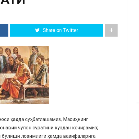
Share on Twitter
носи ҳақида суҳбатлашамиз, Масиҳнинг
онавий чўпон суратини кўздан кечирамиз;
ай бўлиши лозимлиги ҳамда вазифаларига