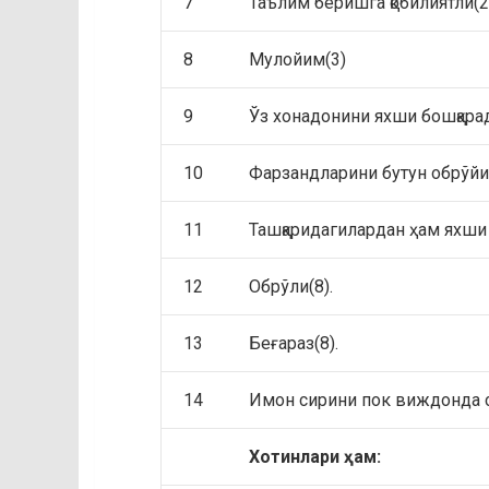
7
Таълим беришга қобилиятли(2
8
Мулойим(3)
9
Ўз хонадонини яхши бошқарад
10
Фарзандларини бутун обрўйи 
11
Ташқаридагилардан ҳам яхши 
12
Обрўли(8).
13
Беғараз(8).
14
Имон сирини пок виждонда са
Хотинлари ҳам: