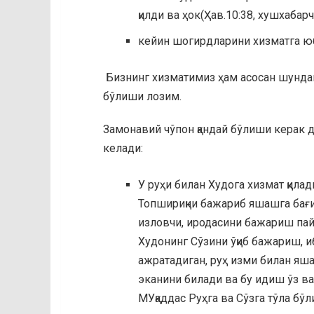
қилди ва ҳок(Ҳав.10:38, хушхабарч
кейин шогирдларини хизматга юб
Бизнинг хизматимиз ҳам асосан шундан
бўлиши лозим.
Замонавий чўпон қандай бўлиши керак 
келади:
У руҳи билан Худога хизмат қила
Топшириқни бажариб яшашга бағи
изловчи, иродасини бажариш пай
Худонинг Сўзини ўқиб бажариш, иб
ажратадиган, руҳ изми билан яш
эканини билади ва бу идиш ўз в
МУқаддас Руҳга ва Сўзга тўла бў