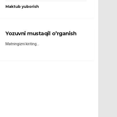
Maktub yuborish
Yozuvni mustaqil o’rganish
Matningizni kiriting…