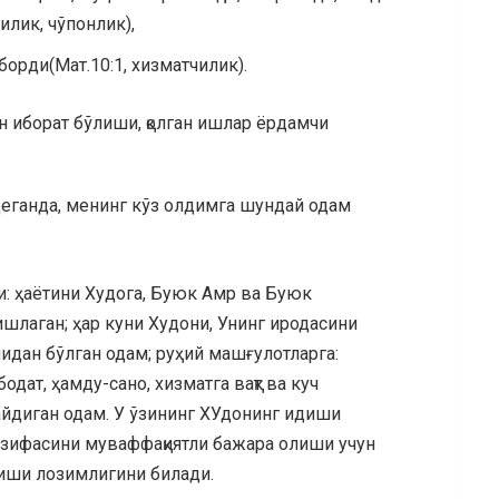
илик, чўпонлик),
орди(Мат.10:1, хизматчилик).
 иборат бўлиши, қолган ишлар ёрдамчи
деганда, менинг кўз олдимга шундай одам
ди: ҳаётини Худога, Буюк Амр ва Буюк
шлаган; ҳар куни Худони, Унинг иродасини
идан бўлган одам; руҳий машғулотларга:
одат, ҳамду-сано, хизматга вақт ва куч
айдиган одам. У ўзининг ХУдонинг идиши
азифасини муваффақиятли бажара олиши учун
лиши лозимлигини билади.