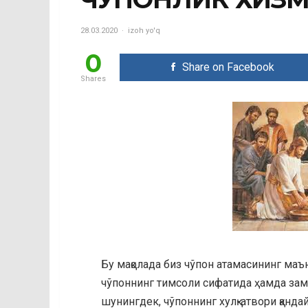
28.03.2020
izoh yo'q
0
Share on Facebook
Shares
Бу мақолада биз чўпон атамасининг маъ
чўпоннинг тимсоли сифатида ҳамда зам
шунингдек, чўпоннинг хулқ-атвори қанд