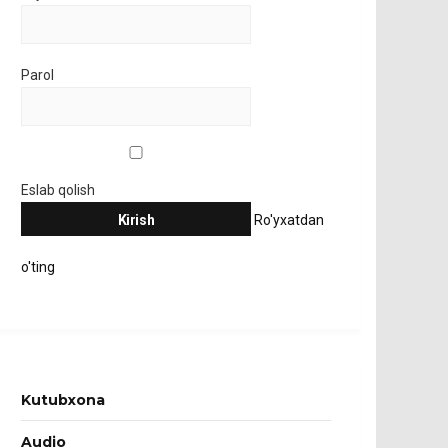
Parol
Eslab qolish
Ro'yxatdan
o'ting
Kutubxona
Audio